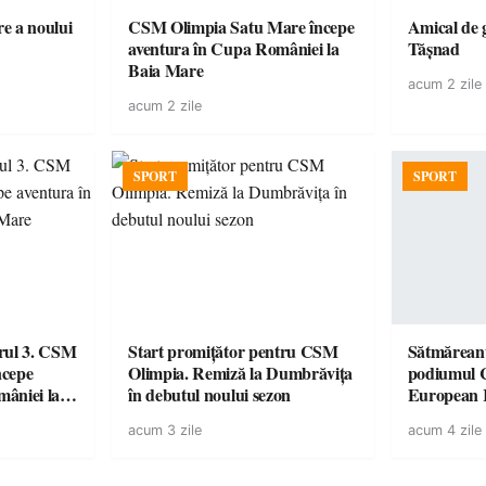
e a noului
CSM Olimpia Satu Mare începe
Amical de 
aventura în Cupa României la
Tășnad
Baia Mare
acum 2 zile
acum 2 zile
SPORT
SPORT
urul 3. CSM
Start promițător pentru CSM
Sătmăreanu
ncepe
Olimpia. Remiză la Dumbrăvița
podiumul 
âniei la
în debutul noului sezon
European
duel specta
acum 3 zile
acum 4 zile
Räikkönen