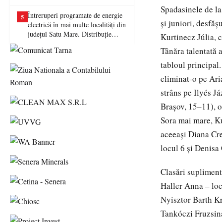
picat examenul
Spadasinele de la
Întreruperi programate de energie
5
și juniori, desfăș
electrică în mai multe localități din
județul Satu Mare. Distribuție
Kurtinecz Júlia, c
Energie Electrică România anunță
Tânăra talentată 
lucrări la rețea
tabloul principal
eliminat-o pe Ari
strâns pe Ilyés J
Brașov, 15–11), 
Sora mai mare, Ku
aceeași Diana Cre
locul 6 și Denisa 
Clasări supliment
Haller Anna – lo
Nyisztor Barth Kr
Tankóczi Fruzsin