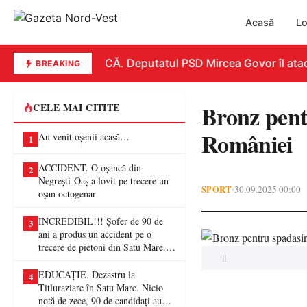
Acasă
Lo
REPLICĂ. Deputatul PSD Mircea Govor îl atacă du
BREAKING
Bronz pent
CELE MAI CITITE
României
Au venit oșenii acasă…
1
ACCIDENT. O oșancă din
2
Negrești-Oaș a lovit pe trecere un
SPORT
30.09.2025 00:00
•
oșan octogenar
INCREDIBIL!!! Șofer de 90 de
3
ani a produs un accident pe o
trecere de pietoni din Satu Mare. O
||
femeie a ajuns la spital
EDUCAȚIE. Dezastru la
4
Titluraziare în Satu Mare. Nicio
notă de zece, 90 de candidați au