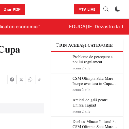
Ziar PDF
TV LIVE
catori economici”
EDUCAȚIE. Dezastru la Titlur
 Cupa
DIN ACEEAȘI CATEGORIE
Probleme de percepere a
noului regulament
acum 2 zile
CSM Olimpia Satu Mare
începe aventura în Cupa
României la Baia Mare
acum 2 zile
Amical de gală pentru
Unirea Tășnad
acum 2 zile
Duel cu Minaur în turul 3.
CSM Olimpia Satu Mare