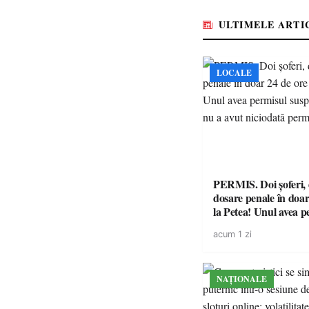
ULTIMELE ARTI
LOCALE
PERMIS. Doi șoferi,
dosare penale în doar
la Petea! Unul avea p
suspendat, celălalt nu
acum 1 zi
niciodată permis
NAȚIONALE