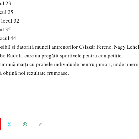
ul 23
ocul 25
 locul 32
ul 35
locul 44
osibil și datorită muncii antrenorilor Csiszár Ferenc, Nagy Lehel
bó Rudolf, care au pregătit sportivele pentru competiție.
tinuă marți cu probele individuale pentru juniori, unde tinerii
ă obțină noi rezultate frumoase.