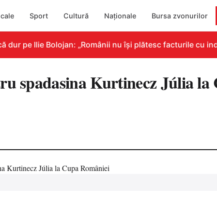
cale
Sport
Cultură
Naționale
Bursa zvonurilor
r pe Ilie Bolojan: „Românii nu își plătesc facturile cu indi
ru spadasina Kurtinecz Júlia la