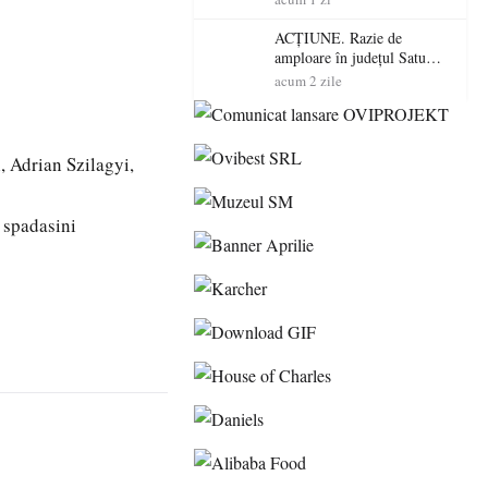
volatilitatea sau nivelul
RTP?
ACȚIUNE. Razie de
amploare în județul Satu
Mare! Polițiștii au dat sute
acum 2 zile
de amenzi și au lăsat 14
șoferi fără permis într-o
singură zi
, Adrian Szilagyi,
 spadasini