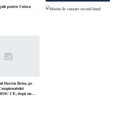
gală pentru Unirea
l Darren Betea, pe
Campionatului
 RMC CE, după un
culos cu fiul lui Kimi