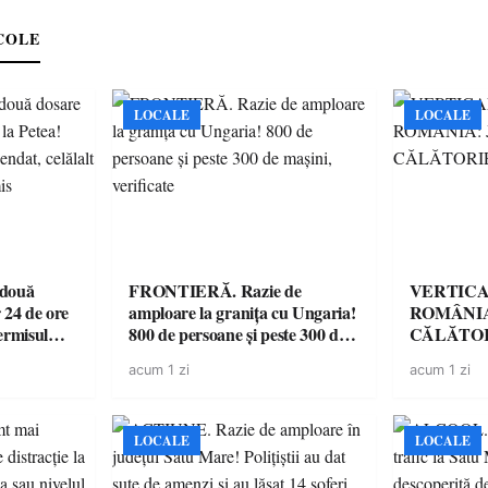
COLE
LOCALE
LOCALE
 două
FRONTIERĂ. Razie de
VERTICA
 24 de ore
amploare la granița cu Ungaria!
ROMÂNIA
ermisul
800 de persoane și peste 300 de
CĂLĂTOR
 a avut
mașini, verificate
acum 1 zi
acum 1 zi
LOCALE
LOCALE