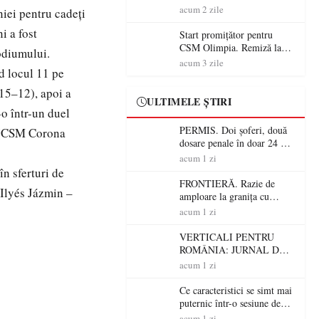
începe aventura în Cupa
acum 2 zile
iei pentru cadeți
României la Baia Mare
i a fost
Start promițător pentru
CSM Olimpia. Remiză la
podiumului.
Dumbrăvița în debutul
acum 3 zile
nd locul 11 pe
noului sezon
(15–12), apoi a
ULTIMELE ȘTIRI
-o într-un duel
PERMIS. Doi șoferi, două
țu (CSM Corona
dosare penale în doar 24 de
ore la Petea! Unul avea
acum 1 zi
permisul suspendat, celălalt
în sferturi de
nu a avut niciodată permis
FRONTIERĂ. Razie de
 Ilyés Jázmin –
amploare la granița cu
Ungaria! 800 de persoane și
acum 1 zi
peste 300 de mașini,
verificate
VERTICALI PENTRU
ROMÂNIA: JURNAL DE
CĂLĂTORIE FIJET
acum 1 zi
Ce caracteristici se simt mai
puternic într-o sesiune de
distracție la sloturi online:
acum 1 zi