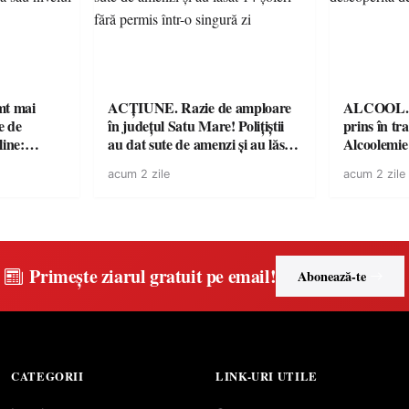
imt mai
ACȚIUNE. Razie de amploare
ALCOOL. Șo
e de
în județul Satu Mare! Polițiștii
prins în tr
line:
au dat sute de amenzi și au lăsat
Alcoolemie
lul RTP?
14 șoferi fără permis într-o
polițiști
acum 2 zile
acum 2 zile
singură zi
Primește ziarul gratuit pe email!
Abonează-te
CATEGORII
LINK-URI UTILE