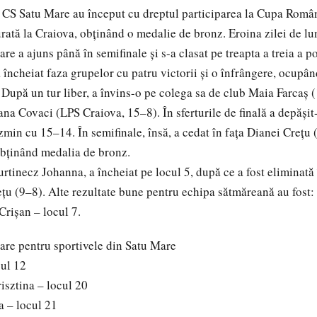
 CS Satu Mare au început cu dreptul participarea la Cupa Român
urată la Craiova, obținând o medalie de bronz. Eroina zilei de lun
are a ajuns până în semifinale și s-a clasat pe treapta a treia a 
a încheiat faza grupelor cu patru victorii și o înfrângere, ocupâ
. După un tur liber, a învins-o pe colega sa de club Maia Farcaș 
ana Covaci (LPS Craiova, 15–8). În sferturile de finală a depășit
ázmin cu 15–14. În semifinale, însă, a cedat în fața Dianei Cre
obținând medalia de bronz.
rtinecz Johanna, a încheiat pe locul 5, după ce a fost eliminată 
țu (9–8). Alte rezultate bune pentru echipa sătmăreană au fost:
Crișan – locul 7.
are pentru sportivele din Satu Mare
cul 12
isztina – locul 20
a – locul 21