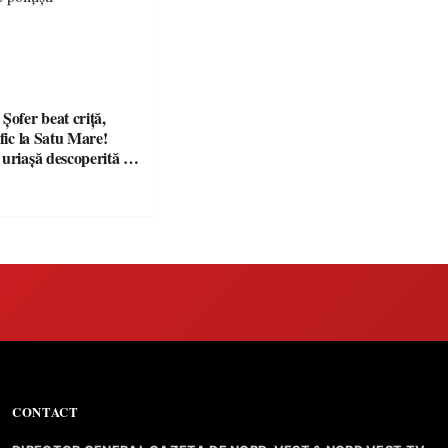
fer beat criță,
afic la Satu Mare!
 uriașă descoperită de
CONTACT