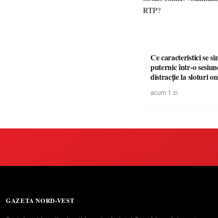
Ce caracteristici se s
puternic într-o sesiun
distracție la sloturi on
volatilitatea sau nive
acum 1 zi
GAZETA NORD-VEST