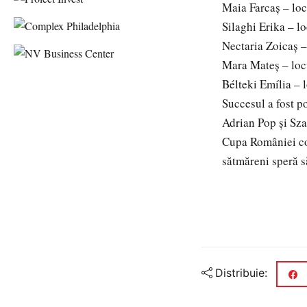
Maia Farcaș – loc
Silaghi Erika – l
Nectaria Zoicaș –
Mara Mateș – loc
Bélteki Emília – 
Succesul a fost p
Adrian Pop și Sza
Cupa României con
sătmăreni speră s
Distribuie: