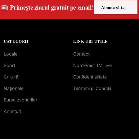
Primește ziarul gratuit pe email!
Abonează-te
CATEGORII
LINK-URI UTILE
Locale
Contact
Sport
Nord-Vest TV Live
Cultură
Confidentialitate
Naționale
Termeni si Conditii
Bursa zvonurilor
Anunțuri