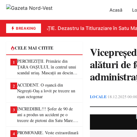
Acasă
Lo
EDUCAȚIE. Dezastru la Titluraziare în Satu Mare
BREAKING
Vicepreșed
CELE MAI CITITE
alături de
PERCHEZIȚII. Primărie din
1
ȚARA OAȘULUI, în centrul unui
administra
scandal uriaș. Mascații au descins
într-o anchetă privind presupuse
fraude de proporții
ACCIDENT. O oșancă din
2
Negrești-Oaș a lovit pe trecere un
oșan octogenar
LOCALE
18.12.2025 00:0
•
INCREDIBIL!!! Șofer de 90 de
3
ani a produs un accident pe o
trecere de pietoni din Satu Mare. O
femeie a ajuns la spital
PROMOVARE. Veste extraordinară
4