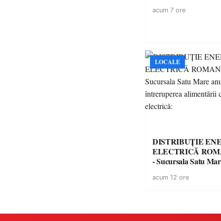
acum 7 ore
LOCALE
DISTRIBUȚIE EN
ELECTRICĂ ROMA
- Sucursala Satu Ma
întreruperea alimentă
acum 12 ore
energie electrică: