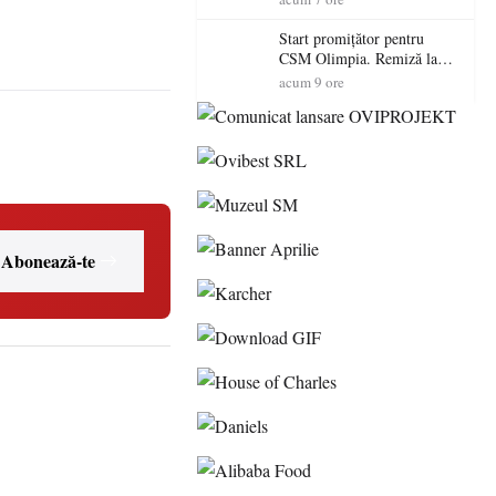
Start promițător pentru
CSM Olimpia. Remiză la
Dumbrăvița în debutul
acum 9 ore
noului sezon
Abonează-te