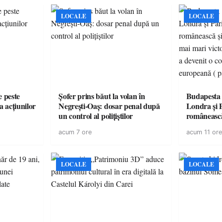
LOCALE
LOCALE
e peste
Șofer prins băut la volan în
Budapesta 
a acțiunilor
Negrești-Oaș: dosar penal după
Londra și 
un control al polițiștilor
românească
cele mai mar
acum 7 ore
acum 11 ore
României a
controvers
europeană (
LOCALE
LOCALE