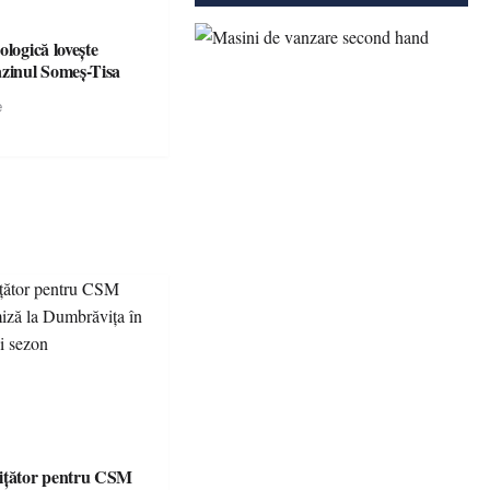
ologică lovește
azinul Someș-Tisa
e
ițător pentru CSM