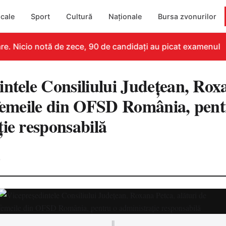
cale
Sport
Cultură
Naționale
Bursa zvonurilor
. Nicio notă de zece, 90 de candidați au picat examenul
intele Consiliului Județean, Rox
 femeile din OFSD România, pent
ție responsabilă
0
||