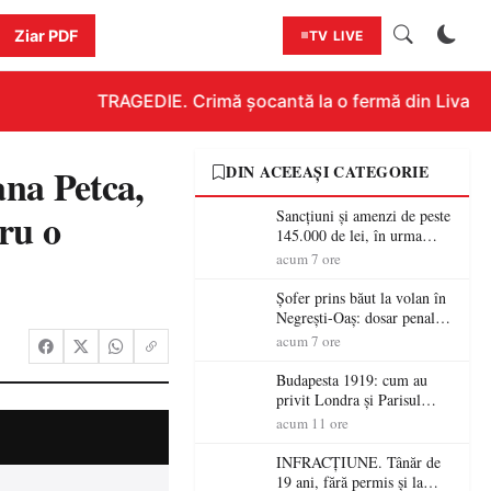
Ziar PDF
TV LIVE
TRAGEDIE. Crimă șocantă la o fermă din Livada!!!
ana Petca,
DIN ACEEAȘI CATEGORIE
ru o
Sancțiuni și amenzi de peste
145.000 de lei, în urma
acțiunilor polițiștilor
acum 7 ore
sătmăreni
Șofer prins băut la volan în
Negrești-Oaș: dosar penal
după un control al
acum 7 ore
polițiștilor
Budapesta 1919: cum au
privit Londra și Parisul
ocupația românească și de ce
acum 11 ore
una dintre cele mai mari
victorii militare ale
INFRACȚIUNE. Tânăr de
României a devenit o
19 ani, fără permis și la