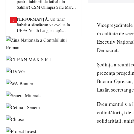
pentru iubitorii de fotbal din
Sătmar! CSM Olimpia Satu Mare
va juca în Liga a II-a
PERFORMANȚĂ. Un tânăr
5
Vicepreședintele 
fotbalist sătmărean va evolua în
UEFA Youth League după
în calitate de se
transferul la Farul Constanța
Executiv Național
Democrat.
Ședința a reunit r
prezența președin
Bucura-Oprescu, 
Lazăr, secretar g
Evenimentul s-a î
colindători și de 
solidarității, un