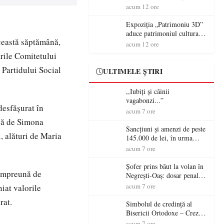
controversă diplomatică
volanul unei autoutilitare
acum 12 ore
europeană ( partea a II-a)
neînmatriculate
Expoziția „Patrimoniu 3D”
aduce patrimoniul cultural
ceastă săptămână,
în era digitală la Castelul
acum 12 ore
Károlyi din Carei
ările Comitetului
 Partidului Social
ULTIMELE ȘTIRI
,,Iubiți și câinii
vagabonzi...”
desfășurat în
acum 7 ore
usă de Simona
Sancțiuni și amenzi de peste
 alături de Maria
145.000 de lei, în urma
acțiunilor polițiștilor
acum 7 ore
sătmăreni
Șofer prins băut la volan în
 împreună de
Negrești-Oaș: dosar penal
după un control al
acum 7 ore
niat valorile
polițiștilor
rat.
Simbolul de credinţă al
Bisericii Ortodoxe – Crezul
(3)
acum 7 ore