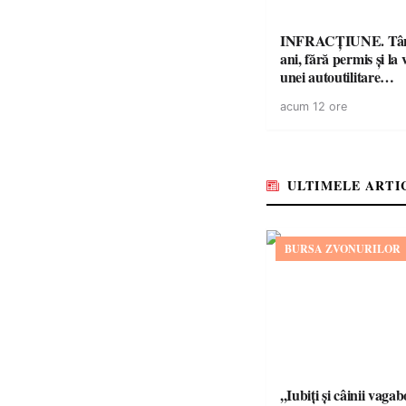
INFRACȚIUNE. Tân
ani, fără permis și la 
unei autoutilitare
neînmatriculate
acum 12 ore
ULTIMELE ARTI
BURSA ZVONURILOR
,,Iubiți și câinii vagab