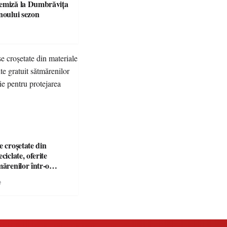
emiză la Dumbrăvița
noului sezon
e croșetate din
ciclate, oferite
mărenilor într-o
entru protejarea
e