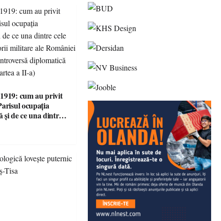
1919: cum au privit
Parisul ocupația
 și de ce una dintre
i victorii militare ale
 devenit o
ă diplomatică
 partea a II-a)