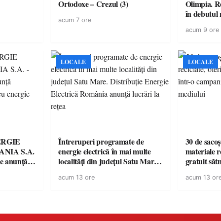
Ortodoxe – Crezul (3)
Olimpia. R
în debutul 
acum 7 ore
acum 9 ore
LOCALE
LOCALE
ERGIE
Întreruperi programate de
30 de sacoș
NIA S.A.
energie electrică în mai multe
materiale re
re anunţă
localități din județul Satu Mare.
gratuit săt
rii cu
Distribuție Energie Electrică
campanie p
acum 13 ore
acum 13 or
România anunță lucrări la rețea
mediului