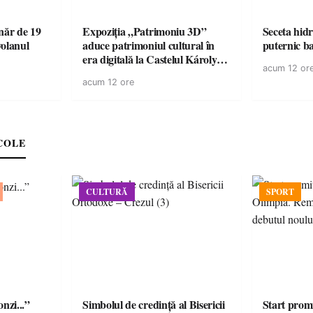
ăr de 19
Expoziția „Patrimoniu 3D”
Seceta hidr
volanul
aduce patrimoniul cultural în
puternic b
era digitală la Castelul Károlyi
acum 12 or
din Carei
acum 12 ore
COLE
CULTURĂ
SPORT
onzi...”
Simbolul de credinţă al Bisericii
Start prom