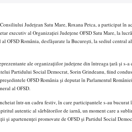
Consiliului Județean Satu Mare, Roxana Petca, a participat în a
cretar executiv al Organizației Județene OFSD Satu Mare, la lucr
 al OFSD România, desfășurate la București, la sediul central al
eprezentante ale organizațiilor județene din întreaga țară și s-a 
telui Partidului Social Democrat, Sorin Grindeanu, fiind cond
președintele OFSD România și deputat în Parlamentul României,
eneral al OFSD.
ncheiat într-un cadru festiv, în care participantele s-au bucurat
spiritul autentic al sărbătorilor de iarnă, un moment care a subli
ității și apartenenței promovate de OFSD și Partidul Social Democ