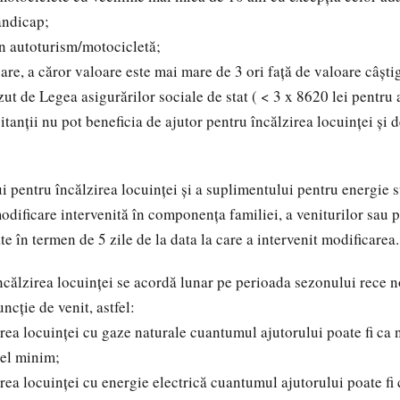
andicap;
 autoturism/motocicletă;
e, a căror valoare este mai mare de 3 ori față de valoare câștig
ut de Legea asigurărilor sociale de stat ( < 3 x 8620 lei pentru
citanții nu pot beneficia de ajutor pentru încălzirea locuinței și
ui pentru încălzirea locuinței și a suplimentului pentru energie s
dificare intervenită în componența familiei, a veniturilor sau 
ate în termen de 5 zile de la data la care a intervenit modificarea.
ncălzirea locuinței se acordă lunar pe perioada sezonului rece 
uncție de venit, astfel:
ea locuinței cu gaze naturale cuantumul ajutorului poate fi ca
ivel minim;
ea locuinței cu energie electrică cuantumul ajutorului poate fi