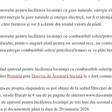
torului pentru încălzirea locuinței cu gaze naturale, energie ele
ru energie la gaze naturale și energie electrică, vor fi evidenția
 către furnizor și vor fi scăzute din totalul valorii de plată.
utorului pentru încălzirea locuinței cu combustibili solizi/petro
tularului, printr-o singură plată pentru tot sezonul rece, iar cont
tru energie combustibili solizi/ petrolieri(lemne) se va plăti be
nd ajutorul pentru încălzirea locuinței cu combustibili solizi/p
către
Primărie
prin
Direcția de Asistență Socială
la o dată comuni
ația pe propria răspundere se pot obține de la sediul Direcției d
, strada Ilișești nr.4 sau de pe pagina de internet www.dassatum
 de ajutorul pentru încălzirea locuinței pe trei luni din sezonul r
a și documentele până la data de 20 ianuarie 2026.