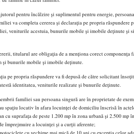
 ajutorul pentru încălzire și suplimentul pentru energie, persoan
miliei va completa cererea și declarația pe propria răspundere p
ei, veniturile acestuia, bunurile mobile și imobile deținute și s
rerii, titularul are obligația de a menționa corect componența f
m și bunurile mobile și imobile deținute.
ția pe propria răspundere va fi depusă de către solicitant însoți
testă identitatea, veniturile realizate și bunurile deținute.
membrii familiei sau persoana singură are în proprietate de exem
 spațiu locativ în afara locuinței de domiciliu înscrisă în actel
n cu suprafața de peste 1.200 mp în zona urbană și 2.500 mp în
de împrejmuire a locuinței și a curții aferente;
tociclete cu vechime mai mică de 10 ani cu excepția celor ad