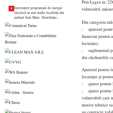
Prin Legea nr. 22
picat examenul
Întreruperi programate de energie
vulnerabil, măsuri
5
electrică în mai multe localități din
județul Satu Mare. Distribuție
Din categoria măs
Energie Electrică România anunță
lucrări la rețea
- ajutorul pentru
financiar pentru a
locuinței;
- suplimentul pen
din cheltuielile cu
Ajutorul pentru î
locuinței și pentr
- ajutor pentru î
- ajutor pentru î
vulnerabili care 
motive tehnice sa
au contracte valab