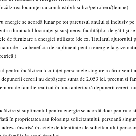
ncălzirea locuinței cu combustibili solizi/petrolieri/(lemne).
u energie se acordă lunar pe tot parcursul anului și inclusiv pe
ntru iluminatul locuinței și susținerea facilităților de gătit și 
ele de furnizare a energiei utilizate (de ex. Titularul ajutorului 
 naturale - va beneficia de supliment pentru energie la gaze natu
ctrică ).
rul pentru încălzirea locuinței persoanele singure a căror venit n
ă depunerii cererii nu depășește suma de 2.053 lei, precum și fam
membru de familie realizat în luna anterioară depunerii cererii 
ncălzire și suplimentul pentru energie se acordă doar pentru o s
ată în proprietatea sau folosința solicitantului, persoană singur
a adresa înscrisă în actele de identitate ale solicitantului persoa
 de familie în cazul familiei.