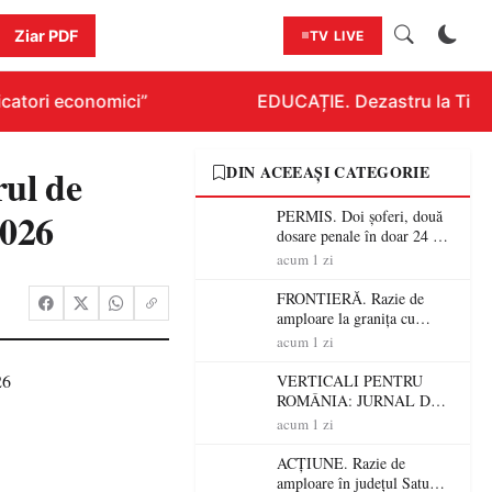
Ziar PDF
TV LIVE
atori economici”
EDUCAȚIE. Dezastru la Titluraz
rul de
DIN ACEEAȘI CATEGORIE
2026
PERMIS. Doi șoferi, două
dosare penale în doar 24 de
ore la Petea! Unul avea
acum 1 zi
permisul suspendat, celălalt
nu a avut niciodată permis
FRONTIERĂ. Razie de
amploare la granița cu
Ungaria! 800 de persoane și
acum 1 zi
peste 300 de mașini,
verificate
VERTICALI PENTRU
ROMÂNIA: JURNAL DE
CĂLĂTORIE FIJET
acum 1 zi
ACȚIUNE. Razie de
amploare în județul Satu