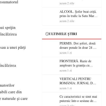
onsumatorul
Mare! Polițiștii au dat sute
acum 2 zile
de amenzi și au lăsat 14
șoferi fără permis într-o
ALCOOL. Șofer beat criță,
singură zi
prins în trafic la Satu Mare!
Alcoolemie uriașă
acum 2 zile
descoperită de polițiști
ui sprijin
 încălzirea
ULTIMELE ȘTIRI
PERMIS. Doi șoferi, două
sau a unei părți
dosare penale în doar 24 de
ore la Petea! Unul avea
acum 1 zi
permisul suspendat, celălalt
nu a avut niciodată permis
FRONTIERĂ. Razie de
încălzirea
amploare la granița cu
Ungaria! 800 de persoane și
acum 1 zi
peste 300 de mașini,
verificate
VERTICALI PENTRU
ROMÂNIA: JURNAL DE
matorilor
CĂLĂTORIE FIJET
acum 1 zi
abili care din
Ce caracteristici se simt mai
 naturale și care
puternic într-o sesiune de
distracție la sloturi online:
acum 2 zile