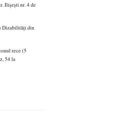
 Ilișești nr. 4 de
 Dizabilități din
zonul rece (5
z, 54 la