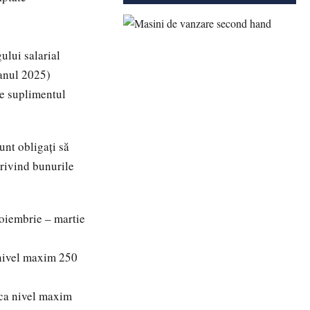
ului salarial
 anul 2025)
 de suplimentul
unt obligați să
privind bunurile
noiembrie – martie
 nivel maxim 250
 ca nivel maxim