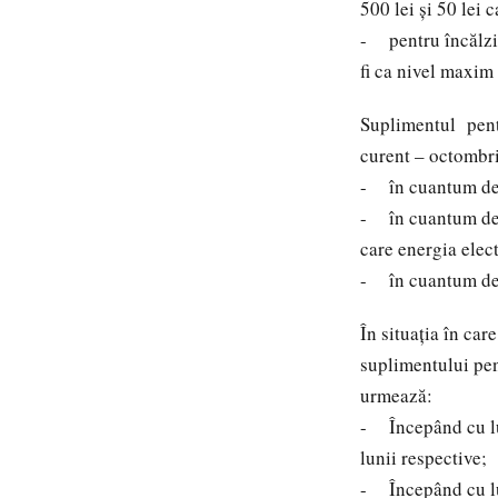
500 lei și 50 lei 
- pentru încălzir
fi ca nivel maxim 
Suplimentul pentr
curent – octombri
- în cuantum de 
- în cuantum de 3
care energia elect
- în cuantum de 2
În situația în car
suplimentului pen
urmează:
- Începând cu lu
lunii respective;
- Începând cu lu