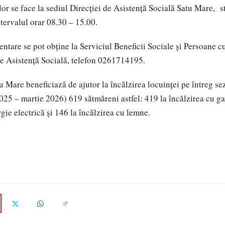
r se face la sediul Direcției de Asistență Socială Satu Mare, str.
ntervalul orar 08.30 – 15.00.
ntare se pot obține la Serviciul Beneficii Sociale și Persoane cu
de Asistență Socială, telefon 0261714195.
u Mare beneficiază de ajutor la încălzirea locuinței pe întreg se
025 – martie 2026) 619 sătmăreni astfel: 419 la încălzirea cu ga
gie electrică și 146 la încălzirea cu lemne.