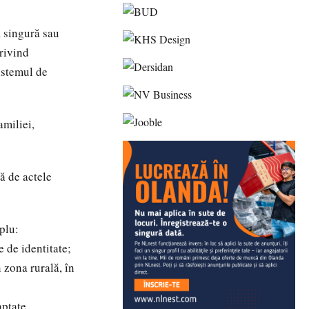
a singură sau
rivind
istemul de
amiliei,
tă de actele
plu:
e de identitate;
 zona rurală, în
aptate