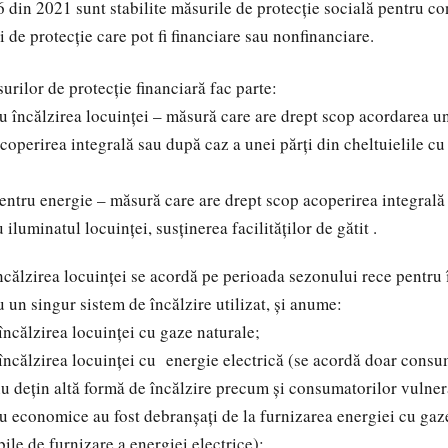
6 din 2021 sunt stabilite măsurile de protecție socială pentru c
 de protecție care pot fi financiare sau nonfinanciare.
urilor de protecție financiară fac parte:
 încălzirea locuinței – măsură care are drept scop acordarea un
coperirea integrală sau după caz a unei părți din cheltuielile cu
tru energie – măsură care are drept scop acoperirea integrală 
 iluminatul locuinței, susținerea facilităților de gătit .
ncălzirea locuinței se acordă pe perioada sezonului rece pentru 
u un singur sistem de încălzire utilizat, și anume:
ncălzirea locuinței cu gaze naturale;
ncălzirea locuinței cu energie electrică (se acordă doar consu
nu dețin altă formă de încălzire precum și consumatorilor vulner
u economice au fost debranșați de la furnizarea energiei cu gaze
ile de furnizare a energiei electrice);