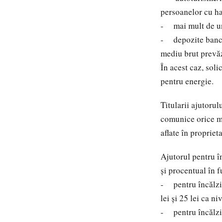
persoanelor cu h
- mai mult de un
- depozite bancar
mediu brut prevăz
În acest caz, soli
pentru energie.
Titularii ajutorul
comunice orice mo
aflate în propriet
Ajutorul pentru î
și procentual în f
- pentru încălzir
lei și 25 lei ca n
- pentru încălzir