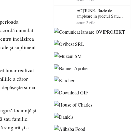
volatilitatea sau nivelul
RTP?
ACȚIUNE. Razie de
amploare în județul Satu
 perioada
Mare! Polițiștii au dat sute
acum 2 zile
de amenzi și au lăsat 14
se acordă cumulat
șoferi fără permis într-o
singură zi
pentru încălzirea
rale și supliment
et lunar realizat
iliile a căror
nu depășește suma
ingură locuință și
ă sau familie,
nă singură și a