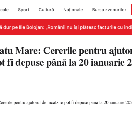
cale
Sport
Cultură
Naționale
Bursa zvonurilor
 pe Ilie Bolojan: „Românii nu își plătesc facturile cu indic
atu Mare: Cererile pentru ajuto
ot fi depuse până la 20 ianuarie 
0