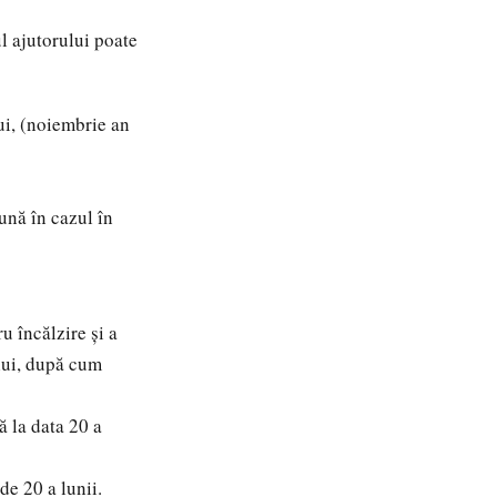
l ajutorului poate
ui, (noiembrie an
ună în cazul în
u încălzire și a
ului, după cum
 la data 20 a
e 20 a lunii.