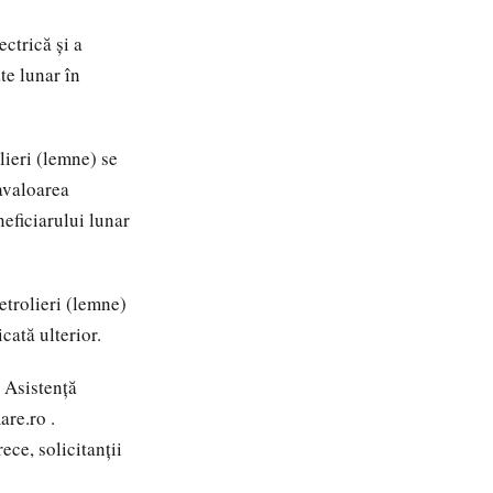
ctrică și a
te lunar în
lieri (lemne) se
ravaloarea
neficiarului lunar
etrolieri (lemne)
cată ulterior.
e Asistență
are.ro .
ece, solicitanții