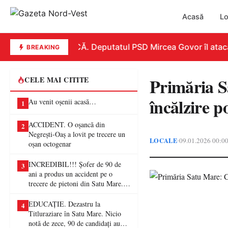
Acasă
Lo
REPLICĂ. Deputatul PSD Mircea Govor îl atacă dur
BREAKING
Primăria S
CELE MAI CITITE
încălzire p
Au venit oșenii acasă…
1
ACCIDENT. O oșancă din
2
Negrești-Oaș a lovit pe trecere un
LOCALE
09.01.2026 00:0
•
oșan octogenar
INCREDIBIL!!! Șofer de 90 de
3
ani a produs un accident pe o
trecere de pietoni din Satu Mare. O
femeie a ajuns la spital
EDUCAȚIE. Dezastru la
4
Titluraziare în Satu Mare. Nicio
notă de zece, 90 de candidați au