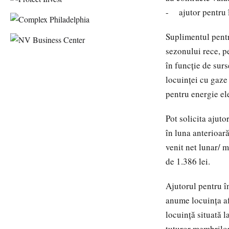
- ajutor pentru î
Suplimentul pentr
sezonului rece, pe
în funcție de surs
locuinței cu gaze
pentru energie ele
Pot solicita ajuto
în luna anterioar
venit net lunar/ 
de 1.386 lei.
Ajutorul pentru î
anume locuința afl
locuință situată l
tuturor membrilor