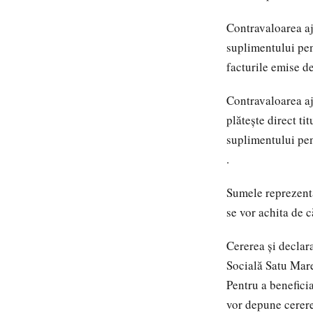
Contravaloarea aju
suplimentului pent
facturile emise de
Contravaloarea aj
plătește direct ti
suplimentului pen
.
Sumele reprezentâ
se vor achita de 
Cererea și declar
Socială Satu Mare
Pentru a beneficia
vor depune cerere