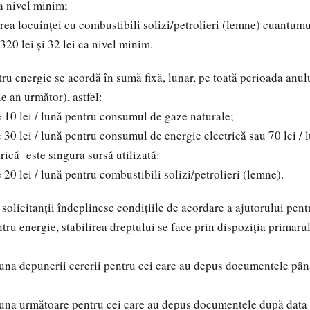
ca nivel minim;
ea locuinței cu combustibili solizi/petrolieri (lemne) cuantumu
320 lei și 32 lei ca nivel minim.
u energie se acordă în sumă fixă, lunar, pe toată perioada anul
e an următor), astfel:
10 lei / lună pentru consumul de gaze naturale;
0 lei / lună pentru consumul de energie electrică sau 70 lei / l
rică este singura sursă utilizată:
0 lei / lună pentru combustibili solizi/petrolieri (lemne).
e solicitanții îndeplinesc condițiile de acordare a ajutorului pentr
tru energie, stabilirea dreptului se face prin dispoziția primar
na depunerii cererii pentru cei care au depus documentele până
na următoare pentru cei care au depus documentele după data d