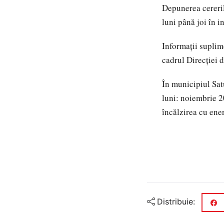
Depunerea cererilo
luni până joi în i
Informații suplime
cadrul Direcției 
În municipiul Sat
luni: noiembrie 2
încălzirea cu ener
Distribuie: