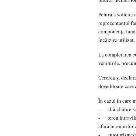
Pentru a solicita
reprezentantul fa
componența famili
încălzire utilizat.
La completarea ce
veniturile, precu
Cererea și declara
doveditoare care a
În cazul în care 
- altă clădire sau
- teren intravila
afara terenurilor 
- autoturisme/mo