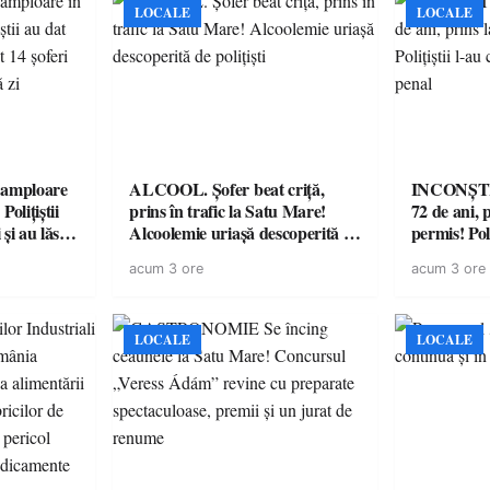
LOCALE
LOCALE
amploare
ALCOOL. Șofer beat criță,
INCONȘTI
olițiștii
prins în trafic la Satu Mare!
72 de ani, 
și au lăsat
Alcoolemie uriașă descoperită de
permis! Poli
într-o
polițiști
cu un dosa
acum 3 ore
acum 3 ore
LOCALE
LOCALE