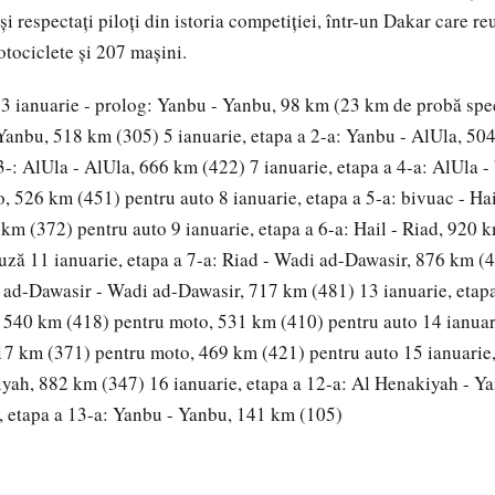
și respectați piloți din istoria competiției, într-un Dakar care r
tociclete și 207 mașini.
3 ianuarie - prolog: Yanbu - Yanbu, 98 km (23 km de probă spec
Yanbu, 518 km (305) 5 ianuarie, etapa a 2-a: Yanbu - AlUla, 50
 3-: AlUla - AlUla, 666 km (422) 7 ianuarie, etapa a 4-a: AlUla 
, 526 km (451) pentru auto 8 ianuarie, etapa a 5-a: bivuac - Ha
km (372) pentru auto 9 ianuarie, etapa a 6-a: Hail - Riad, 920 
auză 11 ianuarie, etapa a 7-a: Riad - Wadi ad-Dawasir, 876 km (4
 ad-Dawasir - Wadi ad-Dawasir, 717 km (481) 13 ianuarie, etapa
 540 km (418) pentru moto, 531 km (410) pentru auto 14 ianuari
17 km (371) pentru moto, 469 km (421) pentru auto 15 ianuarie,
iyah, 882 km (347) 16 ianuarie, etapa a 12-a: Al Henakiyah - Y
, etapa a 13-a: Yanbu - Yanbu, 141 km (105)
6