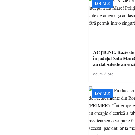
LOCALE
ACȚIUNE. Razie de 
în județul Satu Mare! P
au dat sute de amenzi 
14 șoferi fără permis 
acum 3 ore
singură zi
LOCALE