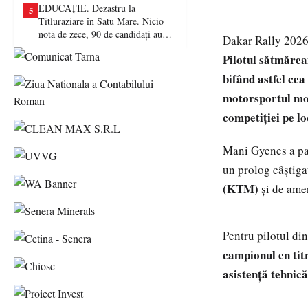
EDUCAȚIE. Dezastru la
5
Titluraziare în Satu Mare. Nicio
notă de zece, 90 de candidați au
Dakar Rally 202
picat examenul
Pilotul sătmărea
bifând astfel ce
motorsportul mon
competiției pe lo
Mani Gyenes a pa
un prolog câștiga
(KTM)
și de ame
Pentru pilotul di
campionul en tit
asistență tehnică