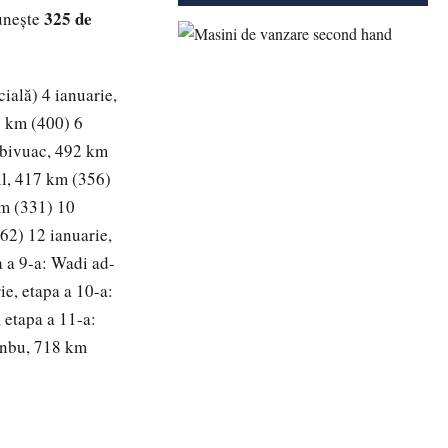
325 de
eunește
ială) 4 ianuarie,
4 km (400) 6
- bivuac, 492 km
il, 417 km (356)
km (331) 10
62) 12 ianuarie,
 a 9-a: Wadi ad-
e, etapa a 10-a:
 etapa a 11-a:
anbu, 718 km