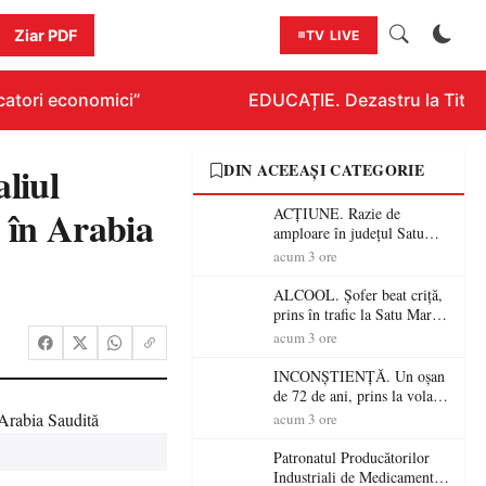
Ziar PDF
TV LIVE
tori economici”
EDUCAȚIE. Dezastru la Titluraz
liul
DIN ACEEAȘI CATEGORIE
 în Arabia
ACȚIUNE. Razie de
amploare în județul Satu
Mare! Polițiștii au dat sute
acum 3 ore
de amenzi și au lăsat 14
șoferi fără permis într-o
ALCOOL. Șofer beat criță,
singură zi
prins în trafic la Satu Mare!
Alcoolemie uriașă
acum 3 ore
descoperită de polițiști
INCONȘTIENȚĂ. Un oșan
de 72 de ani, prins la volan
fără permis! Polițiștii l-au
acum 3 ore
cadorosit cu un dosar penal
Patronatul Producătorilor
Industriali de Medicamente