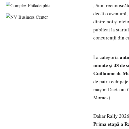
„Sunt recunoscător
decât o aventură,
dintre noi și nici
publicat la startu
concurenții din c
aut
La categoria
minute și 48 de 
Guillaume de Me
de patru echipaje
mașini Dacia au î
Moraes).
Dakar Rally 202
Prima etapă a R