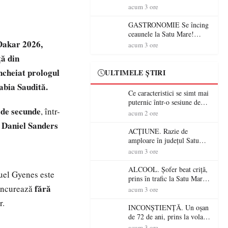
din România (PRIMER):
acum 3 ore
“Întreruperea alimentării cu
energie electrică a fabricilor
GASTRONOMIE Se încing
de medicamente va pune în
ceaunele la Satu Mare!
pericol accesul pacienților la
 Dakar 2026,
Concursul „Veress Ádám”
acum 3 ore
medicamente esențiale
revine cu preparate
ță din
spectaculoase, premii și un
jurat de renume
ncheiat prologul
ULTIMELE ȘTIRI
abia Saudită.
Ce caracteristici se simt mai
puternic într-o sesiune de
 de secunde
, într-
distracție la sloturi online:
acum 2 ore
volatilitatea sau nivelul
Daniel Sanders
l
RTP?
ACȚIUNE. Razie de
amploare în județul Satu
Mare! Polițiștii au dat sute
acum 3 ore
de amenzi și au lăsat 14
șoferi fără permis într-o
ALCOOL. Șofer beat criță,
nuel Gyenes este
singură zi
prins în trafic la Satu Mare!
fără
concurează
Alcoolemie uriașă
acum 3 ore
descoperită de polițiști
r.
INCONȘTIENȚĂ. Un oșan
de 72 de ani, prins la volan
fără permis! Polițiștii l-au
acum 3 ore