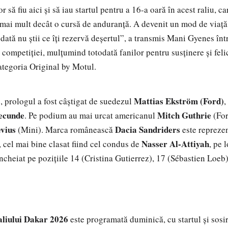
 să fiu aici și să iau startul pentru a 16-a oară în acest raliu, c
 mai mult decât o cursă de anduranță. A devenit un mod de viață
odată nu știi ce îți rezervă deșertul”, a transmis Mani Gyenes în
l competiției, mulțumind totodată fanilor pentru susținere și feli
ategoria Original by Motul.
o
Mattias Ekström (Ford)
, prologul a fost câștigat de suedezul
,
secunde
Mitch Guthrie
. Pe podium au mai urcat americanul
(For
vius
Dacia Sandriders
(Mini). Marca românească
este reprezen
Nasser Al-Attiyah
, cel mai bine clasat fiind cel condus de
, pe 
ncheiat pe pozițiile 14 (Cristina Gutierrez), 17 (Sébastien Loeb
6
aliului Dakar 2026
este programată duminică, cu startul și sosi