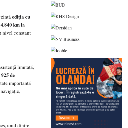
ediția cu
rezintă
4.840 km la
i
n nivel constant
asistență limitată,
925 de
e
utate importantă
 navigație,
nes
, unul dintre