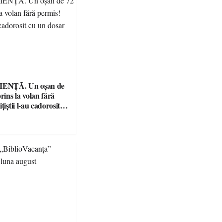
ENȚĂ. Un oșan de
prins la volan fără
țiștii l-au cadorosit
r penal