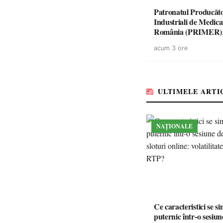
Patronatul Producăto
Industriali de Medic
România (PRIMER)
“Întreruperea aliment
acum 3 ore
energie electrică a fab
medicamente va pune 
accesul pacienților la
medicamente esențial
ULTIMELE ARTI
NAȚIONALE
Ce caracteristici se s
puternic într-o sesiun