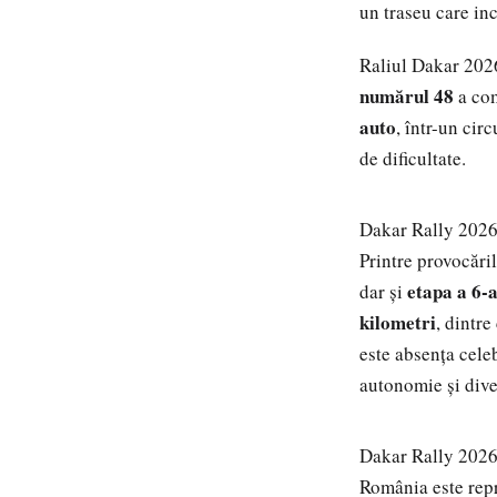
un traseu care in
Raliul Dakar 202
numărul 48
a com
auto
, într-un cir
de dificultate.
Dakar Rally 202
Printre provocări
etapa a 6-
dar și
kilometri
, dintre
este absența cele
autonomie și diver
Dakar Rally 202
România este repr