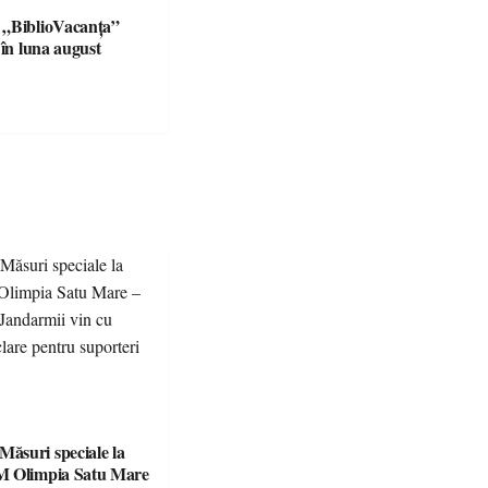
 „BiblioVacanța”
 în luna august
suri speciale la
M Olimpia Satu Mare