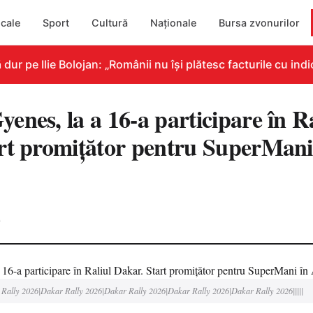
cale
Sport
Cultură
Naționale
Bursa zvonurilor
pe Ilie Bolojan: „Românii nu își plătesc facturile cu indica
nes, la a 16-a participare în Ra
rt promițător pentru SuperMani
0
Rally 2026|Dakar Rally 2026|Dakar Rally 2026|Dakar Rally 2026|Dakar Rally 2026|||||