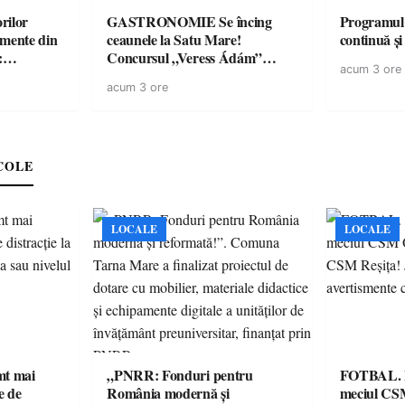
rilor
GASTRONOMIE Se încing
Programul
amente din
ceaunele la Satu Mare!
continuă și
:
Concursul „Veress Ádám”
acum 3 ore
ării cu
revine cu preparate
acum 3 ore
ricilor de
spectaculoase, premii și un jurat
în pericol
de renume
e
COLE
LOCALE
LOCALE
imt mai
„PNRR: Fonduri pentru
FOTBAL. Mă
e de
România modernă și
meciul CS