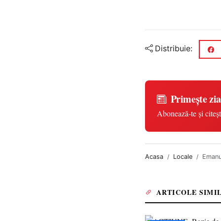
Distribuie:
Primește zia
Abonează-te și citeșt
Acasa
Locale
Emanue
ARTICOLE SIMI