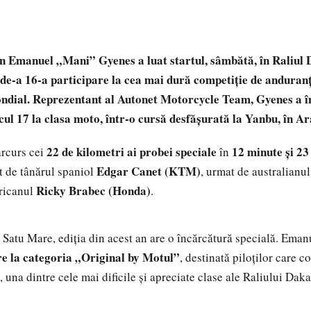
6
n Emanuel „Mani” Gyenes a luat startul, sâmbătă, în Raliul
a de-a 16-a participare la cea mai dură competiție de anduran
dial. Reprezentant al Autonet Motorcycle Team, Gyenes a î
cul 17 la clasa moto, într-o cursă desfășurată la Yanbu, în Ar
22 de kilometri ai probei speciale
12 minute și 23
rcurs cei
în
Edgar Canet (KTM)
t de tânărul spaniol
, urmat de australianu
Ricky Brabec (Honda)
ricanul
.
n Satu Mare, ediția din acest an are o încărcătură specială. Ema
re la categoria „Original by Motul”
, destinată piloților care 
, una dintre cele mai dificile și apreciate clase ale Raliului Daka