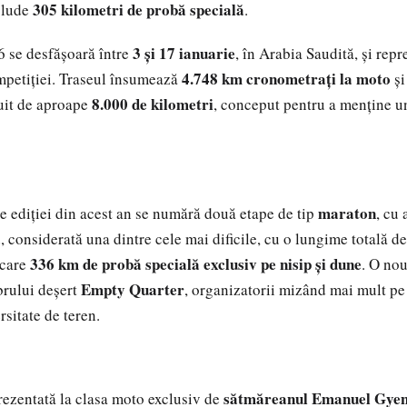
305 kilometri de probă specială
clude
.
3 și 17 ianuarie
6 se desfășoară între
, în Arabia Saudită, și rep
4.748 km cronometrați la moto
petiției. Traseul însumează
ș
8.000 de kilometri
cuit de aproape
, conceput pentru a menține u
6
maraton
le ediției din acest an se numără două etape de tip
, cu 
a
, considerată una dintre cele mai dificile, cu o lungime totală d
336 km de probă specială exclusiv pe nisip și dune
 care
. O no
Empty Quarter
brului deșert
, organizatorii mizând mai mult pe
sitate de teren.
6
sătmăreanul Emanuel Gye
ezentată la clasa moto exclusiv de