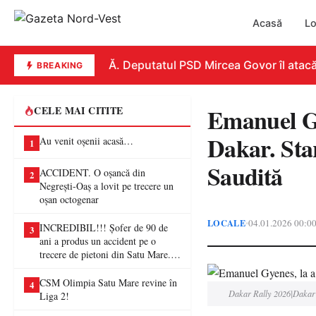
Acasă
Lo
REPLICĂ. Deputatul PSD Mircea Govor îl atacă dur 
BREAKING
Emanuel Gye
CELE MAI CITITE
Dakar. Sta
Au venit oșenii acasă…
1
Saudită
ACCIDENT. O oșancă din
2
Negrești-Oaș a lovit pe trecere un
oșan octogenar
LOCALE
04.01.2026 00:0
•
INCREDIBIL!!! Șofer de 90 de
3
ani a produs un accident pe o
trecere de pietoni din Satu Mare. O
femeie a ajuns la spital
CSM Olimpia Satu Mare revine în
4
Dakar Rally 2026|Dakar 
Liga 2!