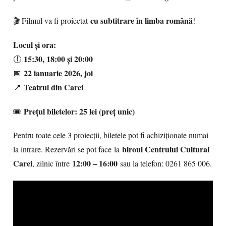
cu subtitrare în limba română
🎬 Filmul va fi proiectat
!
Locul și ora:
15:30, 18:00 și 20:00
🕕
22 ianuarie 2026, joi
📅
Teatrul din Carei
📍
Prețul biletelor: 25 lei (preț unic)
🎟
Pentru toate cele 3 proiecții, biletele pot fi achiziționate numai
biroul Centrului Cultural
la intrare. Rezervări se pot face la
Carei
12:00 – 16:00
, zilnic între
sau la telefon: 0261 865 006.