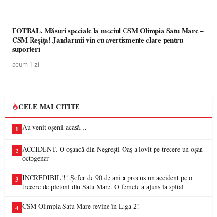
FOTBAL. Măsuri speciale la meciul CSM Olimpia Satu Mare –
CSM Reșița! Jandarmii vin cu avertismente clare pentru
suporteri
acum 1 zi
CELE MAI CITITE
Au venit oșenii acasă…
1
ACCIDENT. O oșancă din Negrești-Oaș a lovit pe trecere un oșan
2
octogenar
INCREDIBIL!!! Șofer de 90 de ani a produs un accident pe o
3
trecere de pietoni din Satu Mare. O femeie a ajuns la spital
CSM Olimpia Satu Mare revine în Liga 2!
4