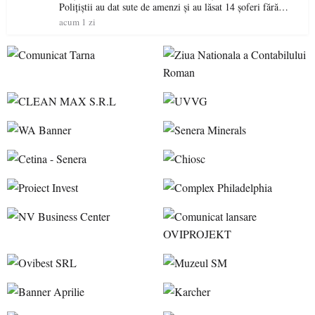
Polițiștii au dat sute de amenzi și au lăsat 14 șoferi fără
permis într-o singură zi
acum 1 zi