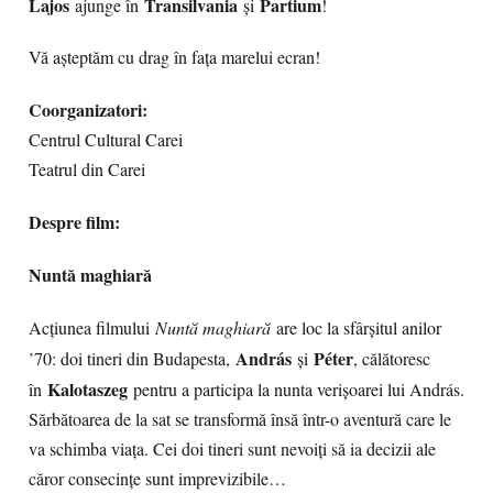
Lajos
Transilvania
Partium
ajunge în
și
!
Vă așteptăm cu drag în fața marelui ecran!
Coorganizatori:
Centrul Cultural Carei
Teatrul din Carei
Despre film:
Nuntă maghiară
Acțiunea filmului
Nuntă maghiară
are loc la sfârșitul anilor
András
Péter
’70: doi tineri din Budapesta,
și
, călătoresc
Kalotaszeg
în
pentru a participa la nunta verișoarei lui András.
Sărbătoarea de la sat se transformă însă într-o aventură care le
va schimba viața. Cei doi tineri sunt nevoiți să ia decizii ale
căror consecințe sunt imprevizibile…