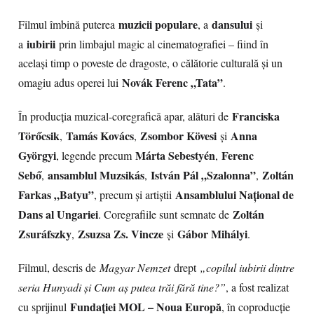
muzicii populare
dansului
Filmul îmbină puterea
, a
și
iubirii
a
prin limbajul magic al cinematografiei – fiind în
același timp o poveste de dragoste, o călătorie culturală și un
Novák Ferenc „Tata”
omagiu adus operei lui
.
Franciska
În producția muzical-coregrafică apar, alături de
Törőcsik
Tamás Kovács
Zsombor Kövesi
Anna
,
,
și
Györgyi
Márta Sebestyén
Ferenc
, legende precum
,
Sebő
ansamblul Muzsikás
István Pál „Szalonna”
Zoltán
,
,
,
Farkas „Batyu”
Ansamblului Național de
, precum și artiștii
Dans al Ungariei
Zoltán
. Coregrafiile sunt semnate de
Zsuráfszky
Zsuzsa Zs. Vincze
Gábor Mihályi
,
și
.
Filmul, descris de
Magyar Nemzet
drept
„copilul iubirii dintre
seria Hunyadi și Cum aș putea trăi fără tine?”
, a fost realizat
Fundației MOL – Noua Europă
cu sprijinul
, în coproducție