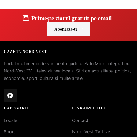
Primește ziarul gratuit pe email!
Abonează-te
GAZETA NORD-VEST
Portal multimedia de stiri pentru judetul Satu Mare, integrat cu
Nord-Vest TV - televiziunea locala. Stiri de actualitate, politica,
economie, sport, cultura si multe altele.
CATEGORII
LINK-URI UTILE
Locale
Contact
Sport
Nord-Vest TV Live