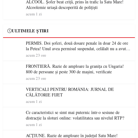
ALCOOL. Șofer beat criță, prins în trafic la Satu Mare!
Alcoolemie uriașă descoperită de polițiști
acum 1 zi
ULTIMELE ȘTIRI
PERMIS. Doi șoferi, două dosare penale în doar 24 de ore
la Petea! Unul avea permisul suspendat, celălalt nu a avut
niciodată permis
acum 23 ore
FRONTIERĂ. Razie de amploare la granița cu Ungaria!
800 de persoane și peste 300 de mașini, verificate
acum 23 ore
VERTICALI PENTRU ROMÂNIA: JURNAL DE
CĂLĂTORIE FIJET
acum 1 zi
Ce caracteristici se simt mai puternic într-o sesiune de
distracție la sloturi online: volatilitatea sau nivelul RTP?
acum 1 zi
ACȚIUNE. Razie de amploare în județul Satu Mare!