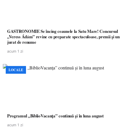
GASTRONOMIE Se încing ceaunele la Satu Mare! Concursul
„Veress Ádám” revine cu preparate spectaculoase, premii și un
jurat de renume
acum 1 zi
LOCALE
Programul „BiblioVacanța” continuă și în luna august
acum 1 zi