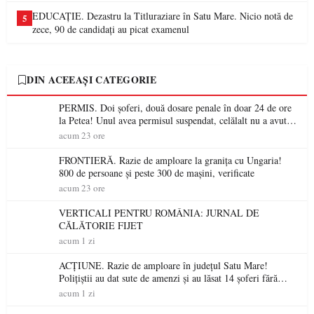
EDUCAȚIE. Dezastru la Titluraziare în Satu Mare. Nicio notă de
5
zece, 90 de candidați au picat examenul
DIN ACEEAȘI CATEGORIE
PERMIS. Doi șoferi, două dosare penale în doar 24 de ore
la Petea! Unul avea permisul suspendat, celălalt nu a avut
niciodată permis
acum 23 ore
FRONTIERĂ. Razie de amploare la granița cu Ungaria!
800 de persoane și peste 300 de mașini, verificate
acum 23 ore
VERTICALI PENTRU ROMÂNIA: JURNAL DE
CĂLĂTORIE FIJET
acum 1 zi
ACȚIUNE. Razie de amploare în județul Satu Mare!
Polițiștii au dat sute de amenzi și au lăsat 14 șoferi fără
permis într-o singură zi
acum 1 zi