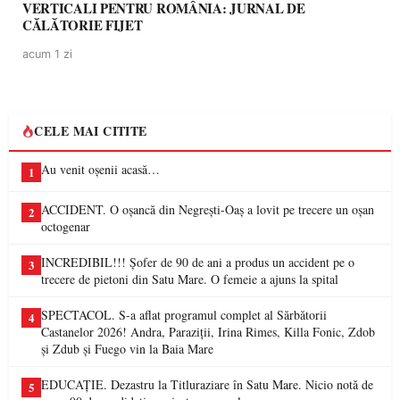
VERTICALI PENTRU ROMÂNIA: JURNAL DE
CĂLĂTORIE FIJET
acum 1 zi
CELE MAI CITITE
Au venit oșenii acasă…
1
ACCIDENT. O oșancă din Negrești-Oaș a lovit pe trecere un oșan
2
octogenar
INCREDIBIL!!! Șofer de 90 de ani a produs un accident pe o
3
trecere de pietoni din Satu Mare. O femeie a ajuns la spital
SPECTACOL. S-a aflat programul complet al Sărbătorii
4
Castanelor 2026! Andra, Paraziții, Irina Rimes, Killa Fonic, Zdob
și Zdub și Fuego vin la Baia Mare
EDUCAȚIE. Dezastru la Titluraziare în Satu Mare. Nicio notă de
5