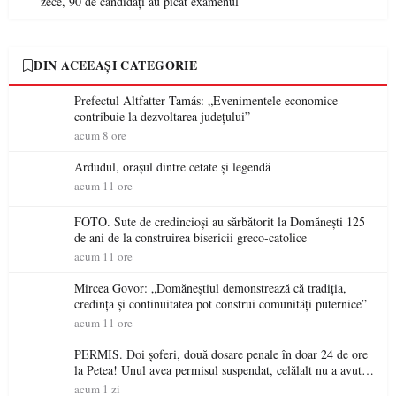
zece, 90 de candidați au picat examenul
DIN ACEEAȘI CATEGORIE
Prefectul Altfatter Tamás: „Evenimentele economice
contribuie la dezvoltarea județului”
acum 8 ore
Ardudul, orașul dintre cetate și legendă
acum 11 ore
FOTO. Sute de credincioși au sărbătorit la Domănești 125
de ani de la construirea bisericii greco-catolice
acum 11 ore
Mircea Govor: „Domăneștiul demonstrează că tradiția,
credința și continuitatea pot construi comunități puternice”
acum 11 ore
PERMIS. Doi șoferi, două dosare penale în doar 24 de ore
la Petea! Unul avea permisul suspendat, celălalt nu a avut
niciodată permis
acum 1 zi