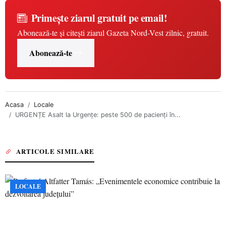
Primește ziarul gratuit pe email!
Abonează-te și citești ziarul Gazeta Nord-Vest zilnic, gratuit.
Abonează-te
Acasa
Locale
URGENȚE Asalt la Urgențe: peste 500 de pacienți în...
ARTICOLE SIMILARE
LOCALE