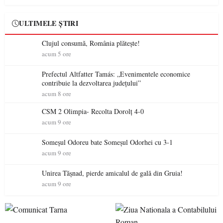
ULTIMELE ȘTIRI
Clujul consumă, România plătește!
acum 5 ore
Prefectul Altfatter Tamás: „Evenimentele economice
contribuie la dezvoltarea județului”
acum 8 ore
CSM 2 Olimpia- Recolta Dorolț 4-0
acum 9 ore
Someșul Odoreu bate Someșul Odorhei cu 3-1
acum 9 ore
Unirea Tășnad, pierde amicalul de gală din Gruia!
acum 9 ore