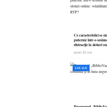
Ce caracteristici se s
puternic într-o sesiun
distracție la sloturi on
volatilitatea sau nive
acum 20 ore
LOCALE
Programul „BiblioVa