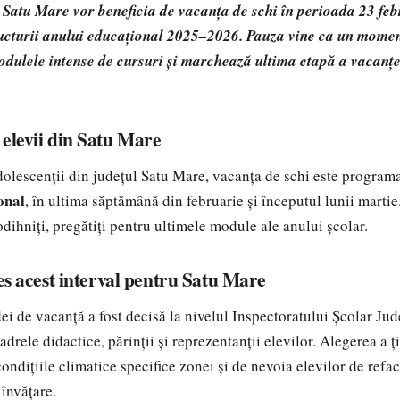
l Satu Mare vor beneficia de vacanța de schi în perioada 23 feb
tructurii anului educațional 2025–2026. Pauza vine ca un momen
odulele intense de cursuri și marchează ultima etapă a vacanțe
 elevii din Satu Mare
adolescenții din județul Satu Mare, vacanța de schi este program
onal
, în ultima săptămână din februarie și începutul lunii martie
odihniți, pregătiți pentru ultimele module ale anului școlar.
les acest interval pentru Satu Mare
dei de vacanță a fost decisă la nivelul Inspectoratului Școlar Ju
adrele didactice, părinții și reprezentanții elevilor. Alegerea a ț
condițiile climatice specifice zonei și de nevoia elevilor de refa
 învățare.