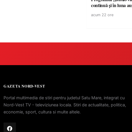
continuă și în luna a
acum 22 ore
GAZETA NORD-VEST
Portal multimedia de stiri pentru judetul Satu Mare, integrat cu
Nord-Vest TV - televiziunea locala. Stiri de actualitate, politica,
economie, sport, cultura si multe altele.