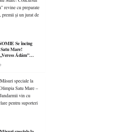
Se încing
a Satu Mare!
 „Veress Ádám”
preparate
e
se, premii și un jurat
suri speciale la