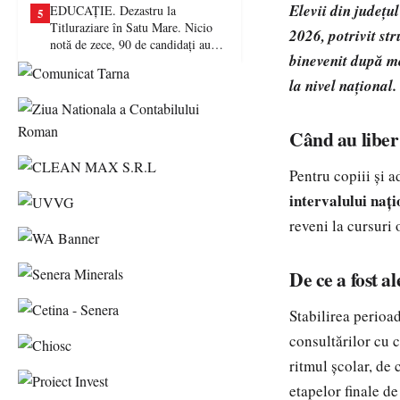
Elevii din județu
EDUCAȚIE. Dezastru la
5
Titluraziare în Satu Mare. Nicio
2026, potrivit s
notă de zece, 90 de candidați au
binevenit după m
picat examenul
la nivel național.
Când au liber
Pentru copiii și 
intervalului nați
reveni la cursuri 
De ce a fost a
Stabilirea perioa
consultărilor cu c
ritmul școlar, de 
etapelor finale de