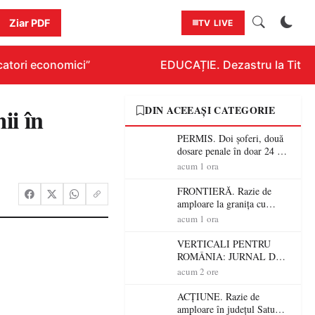
Ziar PDF
TV LIVE
atori economici”
EDUCAȚIE. Dezastru la Titluraz
ii în
DIN ACEEAȘI CATEGORIE
PERMIS. Doi șoferi, două
dosare penale în doar 24 de
ore la Petea! Unul avea
acum 1 ora
permisul suspendat, celălalt
nu a avut niciodată permis
FRONTIERĂ. Razie de
amploare la granița cu
Ungaria! 800 de persoane și
acum 1 ora
peste 300 de mașini,
verificate
VERTICALI PENTRU
ROMÂNIA: JURNAL DE
CĂLĂTORIE FIJET
acum 2 ore
ACȚIUNE. Razie de
amploare în județul Satu