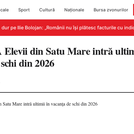
cale
Sport
Cultură
Naționale
Bursa zvonurilor
 pe Ilie Bolojan: „Românii nu își plătesc facturile cu indic
evii din Satu Mare intră ultim
schi din 2026
0