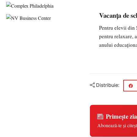
Vacanța de sc
Pentru elevii din 
pentru relaxare, a
anului educaționa
Distribuie:
Primește zia
Abonează-te și citeșt