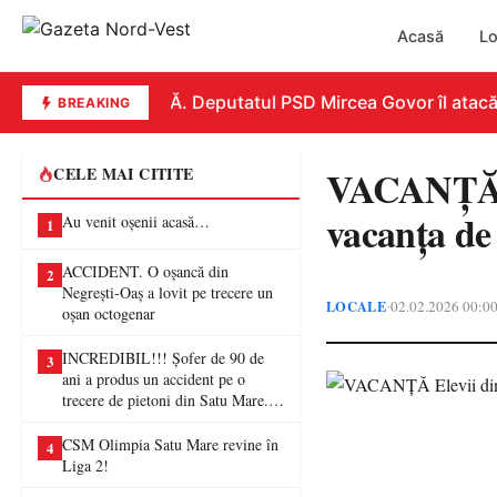
Acasă
Lo
REPLICĂ. Deputatul PSD Mircea Govor îl atacă dur
BREAKING
VACANȚĂ El
CELE MAI CITITE
vacanța de 
Au venit oșenii acasă…
1
ACCIDENT. O oșancă din
2
Negrești-Oaș a lovit pe trecere un
LOCALE
02.02.2026 00:0
•
oșan octogenar
INCREDIBIL!!! Șofer de 90 de
3
ani a produs un accident pe o
trecere de pietoni din Satu Mare. O
femeie a ajuns la spital
CSM Olimpia Satu Mare revine în
4
Liga 2!