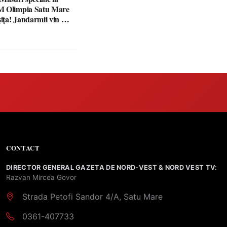
M Olimpia Satu Mare
ța! Jandarmii vin cu
e clare pentru
CONTACT
DIRECTOR GENERAL GAZETA DE NORD-VEST & NORD VEST TV:
Razvan Mircea Govor
Strada Petofi Sandor 4/A, Satu Mare
0361-407733