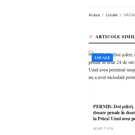
Acasa
Locale
VACANȚ
ARTICOLE SIMI
LOCALE
PERMIS. Doi șoferi,
dosare penale în doar
la Petea! Unul avea p
suspendat, celălalt nu
acum 1 ora
niciodată permis