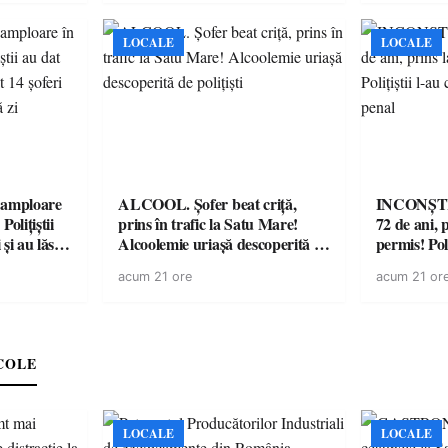
LOCALE
LOCALE
amploare
ALCOOL. Șofer beat criță,
INCONȘTI
olițiștii
prins în trafic la Satu Mare!
72 de ani, 
și au lăsat
Alcoolemie uriașă descoperită de
permis! Poli
într-o
polițiști
cu un dosa
acum 21 ore
acum 21 or
COLE
LOCALE
LOCALE