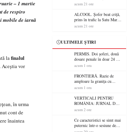
ruarie – 1 martie
Mare! Polițiștii au dat sute
acum 21 ore
de amenzi și au lăsat 14
t de respiro
șoferi fără permis într-o
ALCOOL. Șofer beat criță,
singură zi
i mobile de iarnă
prins în trafic la Satu Mare!
Alcoolemie uriașă
acum 21 ore
descoperită de polițiști
ULTIMELE ȘTIRI
PERMIS. Doi șoferi, două
finalul
ată la
dosare penale în doar 24 de
ore la Petea! Unul avea
. Aceștia vor
acum 1 ora
permisul suspendat, celălalt
nu a avut niciodată permis
FRONTIERĂ. Razie de
amploare la granița cu
Ungaria! 800 de persoane și
acum 1 ora
peste 300 de mașini,
verificate
VERTICALI PENTRU
ROMÂNIA: JURNAL DE
dețean, în urma
CĂLĂTORIE FIJET
acum 2 ore
inut cont de
cere înaintea
Ce caracteristici se simt mai
puternic într-o sesiune de
distracție la sloturi online:
acum 20 ore