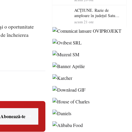
volatilitatea sau nivelul
RTP?
ACȚIUNE. Razie de
amploare în județul Satu
Mare! Polițiștii au dat sute
acum 21 ore
și o oportunitate
de amenzi și au lăsat 14
șoferi fără permis într-o
e de încheierea
singură zi
Abonează-te