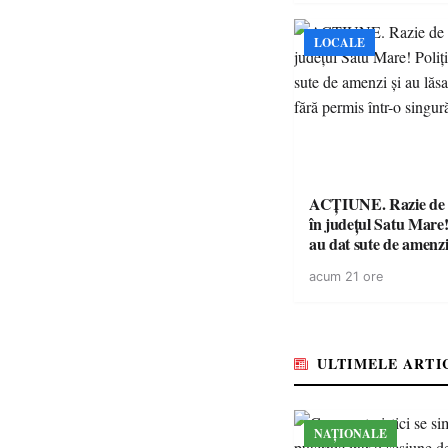
LOCALE
ACȚIUNE. Razie de 
în județul Satu Mare! P
au dat sute de amenzi 
14 șoferi fără permis 
acum 21 ore
singură zi
ULTIMELE ARTI
NAȚIONALE