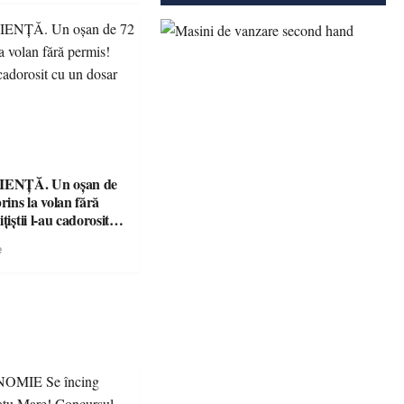
ENȚĂ. Un oșan de
prins la volan fără
țiștii l-au cadorosit
r penal
e