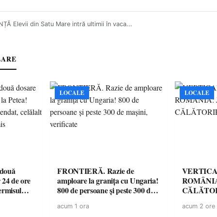
Ă Elevii din Satu Mare intră ultimii în vaca...
LARE
LOCALE
LOCALE
 două
FRONTIERĂ. Razie de
VERTICA
 24 de ore
amploare la granița cu Ungaria!
ROMÂNIA
ermisul
800 de persoane și peste 300 de
CĂLĂTOR
 a avut
mașini, verificate
acum 1 ora
acum 2 ore