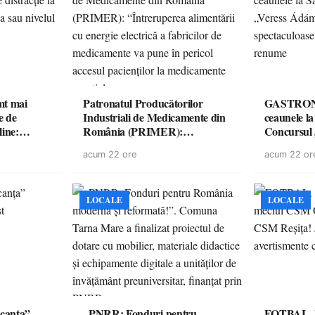
imt mai
Patronatul Producătorilor
GASTRONOMIE 
e de
Industriali de Medicamente din
ceaunele l
line:
România (PRIMER):
Concursul
lul RTP?
“Întreruperea alimentării cu
revine cu 
acum 22 ore
acum 22 or
energie electrică a fabricilor de
spectaculoa
medicamente va pune în pericol
de renume
accesul pacienților la
medicamente esențiale
LOCALE
LOCALE
canța”
„PNRR: Fonduri pentru
FOTBAL. Mă