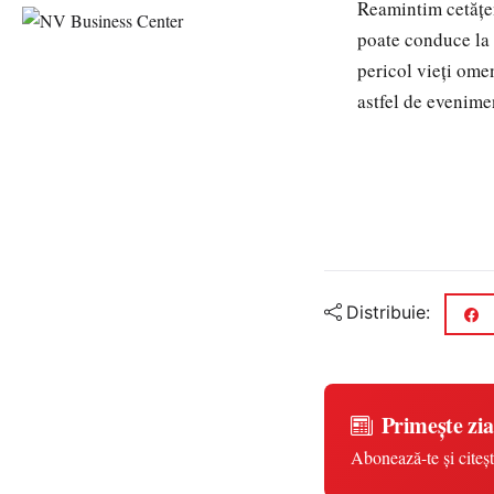
Reamintim cetățeni
poate conduce la 
pericol vieți ome
astfel de evenime
Distribuie:
Primește zia
Abonează-te și citeșt