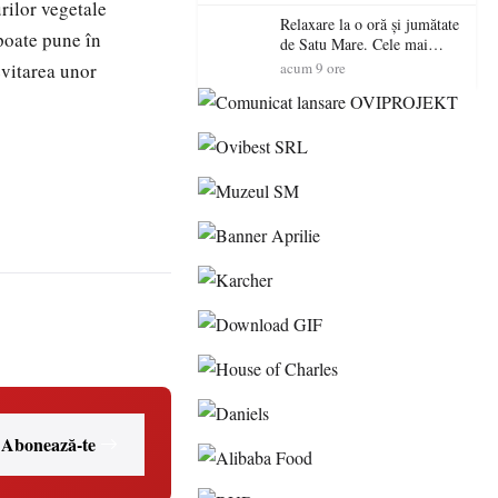
rilor vegetale
Relaxare la o oră și jumătate
poate pune în
de Satu Mare. Cele mai
spectaculoase piscine
evitarea unor
acum 9 ore
exterioare cu cazare din
Maramureș, ideale pentru o
escapadă de vară
Abonează-te