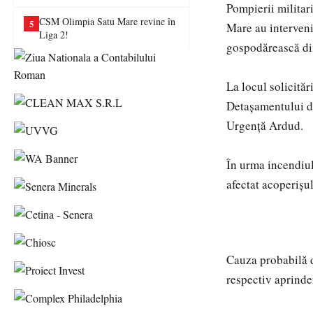
va juca în Liga a II-a
Pompierii militar
CSM Olimpia Satu Mare revine în
5
Mare au interveni
Liga 2!
gospodărească din
La locul solicită
Detașamentului de
Urgență Ardud.
În urma incendiul
afectat acoperișul
Cauza probabilă d
respectiv aprinde