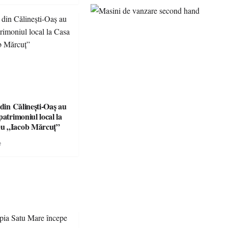
 din Călinești-Oaș au
patrimoniul local la
u „Iacob Mărcuț”
e