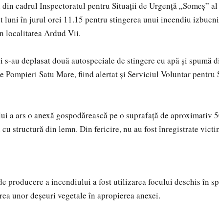
i din cadrul Inspectoratul pentru Situații de Urgență „Someș” al
t luni în jurul orei 11.15 pentru stingerea unui incendiu izbucni
 localitatea Ardud Vii.
rii s-au deplasat două autospeciale de stingere cu apă și spumă d
 Pompieri Satu Mare, fiind alertat și Serviciul Voluntar pentru S
ui a ars o anexă gospodărească pe o suprafață de aproximativ 5
 cu structură din lemn. Din fericire, nu au fost înregistrate victi
e producere a incendiului a fost utilizarea focului deschis în sp
rea unor deșeuri vegetale în apropierea anexei.