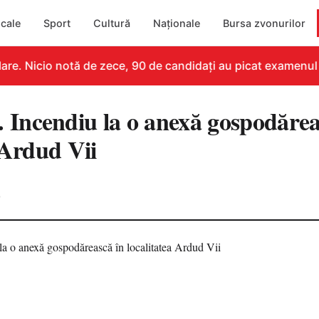
cale
Sport
Cultură
Naționale
Bursa zvonurilor
re. Nicio notă de zece, 90 de candidați au picat examenul
ncendiu la o anexă gospodărea
 Ardud Vii
0