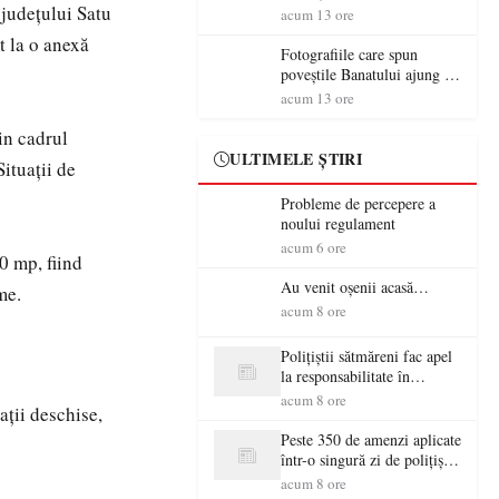
 județului Satu
aventură și lecții despre
acum 13 ore
democrație pentru copiii din
t la o anexă
tabăra de vară
Fotografiile care spun
poveștile Banatului ajung la
Muzeul de Artă Satu Mare
acum 13 ore
in cadrul
ULTIMELE ȘTIRI
ituații de
Probleme de percepere a
noului regulament
acum 6 ore
0 mp, fiind
Au venit oșenii acasă…
me.
acum 8 ore
Polițiștii sătmăreni fac apel
la responsabilitate în
trafic…
acum 8 ore
ații deschise,
Peste 350 de amenzi aplicate
într-o singură zi de polițiștii
sătmăreni
acum 8 ore