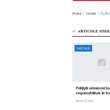
Acasa
Locale
FLĂCĂR
ARTICOLE SIMI
LOCALE
Polițiștii sătmăreni fa
responsabilita
acum 8 ore