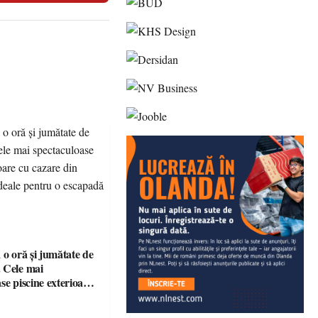
 o oră și jumătate de
 Cele mai
se piscine exterioare
n Maramureș, ideale
scapadă de vară