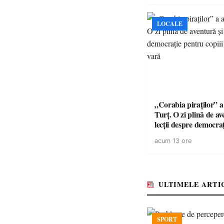
LOCALE
„Corabia piraților” a 
Turț. O zi plină de av
lecții despre democra
copiii din tabăra de 
acum 13 ore
ULTIMELE ARTI
SPORT