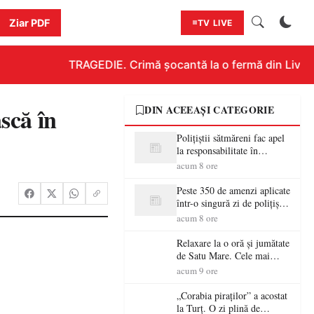
Ziar PDF
TV LIVE
TRAGEDIE. Crimă șocantă la o fermă din Livada!!
scă în
DIN ACEEAȘI CATEGORIE
Polițiștii sătmăreni fac apel
la responsabilitate în
trafic…
acum 8 ore
Peste 350 de amenzi aplicate
într-o singură zi de polițiștii
sătmăreni
acum 8 ore
Relaxare la o oră și jumătate
de Satu Mare. Cele mai
spectaculoase piscine
acum 9 ore
exterioare cu cazare din
Maramureș, ideale pentru o
„Corabia piraților” a acostat
escapadă de vară
la Turț. O zi plină de