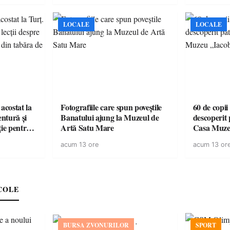
LOCALE
LOCALE
acostat la
Fotografiile care spun poveștile
60 de copii
entură și
Banatului ajung la Muzeul de
descoperit 
ție pentru
Artă Satu Mare
Casa Muze
vară
acum 13 ore
acum 13 or
COLE
BURSA ZVONURILOR
SPORT