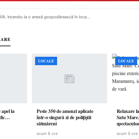
I. Incendiu la o anexă gospodărească în loca...
LARE
LOCALE
LOCALE
c apel la
Peste 350 de amenzi aplicate
Relaxare la
te în trafic…
într-o singură zi de polițiștii
Satu Mare.
sătmăreni
spectaculoa
cu cazare di
acum 8 ore
acum 9 ore
pentru o e