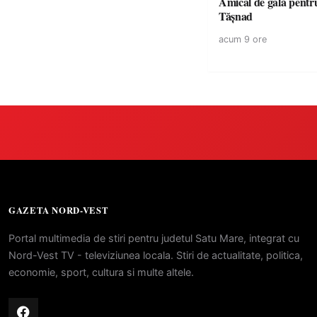
Amical de gală pentr
Tășnad
acum 9 ore
GAZETA NORD-VEST
Portal multimedia de stiri pentru judetul Satu Mare, integrat cu
Nord-Vest TV - televiziunea locala. Stiri de actualitate, politica,
economie, sport, cultura si multe altele.