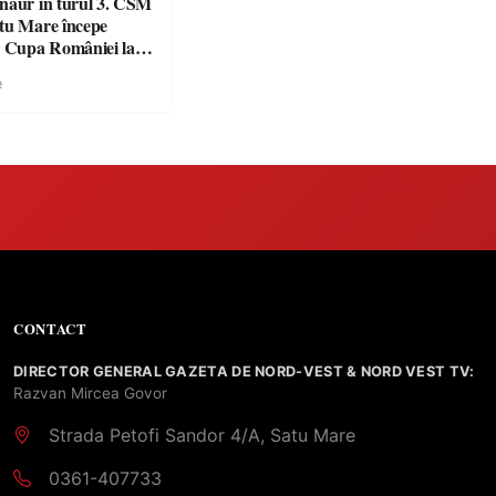
naur în turul 3. CSM
tu Mare începe
n Cupa României la
e
CONTACT
DIRECTOR GENERAL GAZETA DE NORD-VEST & NORD VEST TV:
Razvan Mircea Govor
Strada Petofi Sandor 4/A, Satu Mare
0361-407733