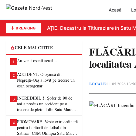
Acasă
Lo
EDUCAȚIE. Dezastru la Titluraziare în Satu Ma
BREAKING
FLĂCĂRI. I
CELE MAI CITITE
localitatea
Au venit oșenii acasă…
1
ACCIDENT. O oșancă din
2
Negrești-Oaș a lovit pe trecere un
LOCALE
11.05.2026 13:5
•
oșan octogenar
INCREDIBIL!!! Șofer de 90 de
3
ani a produs un accident pe o
trecere de pietoni din Satu Mare. O
femeie a ajuns la spital
PROMOVARE. Veste extraordinară
4
pentru iubitorii de fotbal din
Sătmar! CSM Olimpia Satu Mare