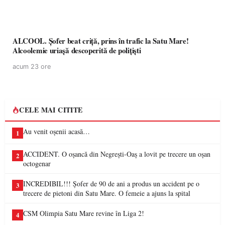
ALCOOL. Șofer beat criță, prins în trafic la Satu Mare!
Alcoolemie uriașă descoperită de polițiști
acum 23 ore
CELE MAI CITITE
Au venit oșenii acasă…
1
ACCIDENT. O oșancă din Negrești-Oaș a lovit pe trecere un oșan
2
octogenar
INCREDIBIL!!! Șofer de 90 de ani a produs un accident pe o
3
trecere de pietoni din Satu Mare. O femeie a ajuns la spital
CSM Olimpia Satu Mare revine în Liga 2!
4