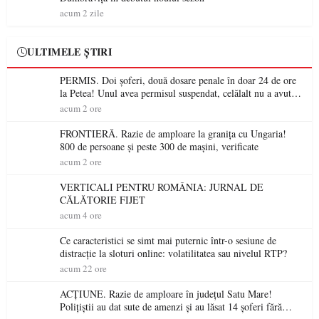
acum 2 zile
ULTIMELE ȘTIRI
PERMIS. Doi șoferi, două dosare penale în doar 24 de ore
la Petea! Unul avea permisul suspendat, celălalt nu a avut
niciodată permis
acum 2 ore
FRONTIERĂ. Razie de amploare la granița cu Ungaria!
800 de persoane și peste 300 de mașini, verificate
acum 2 ore
VERTICALI PENTRU ROMÂNIA: JURNAL DE
CĂLĂTORIE FIJET
acum 4 ore
Ce caracteristici se simt mai puternic într-o sesiune de
distracție la sloturi online: volatilitatea sau nivelul RTP?
acum 22 ore
ACȚIUNE. Razie de amploare în județul Satu Mare!
Polițiștii au dat sute de amenzi și au lăsat 14 șoferi fără