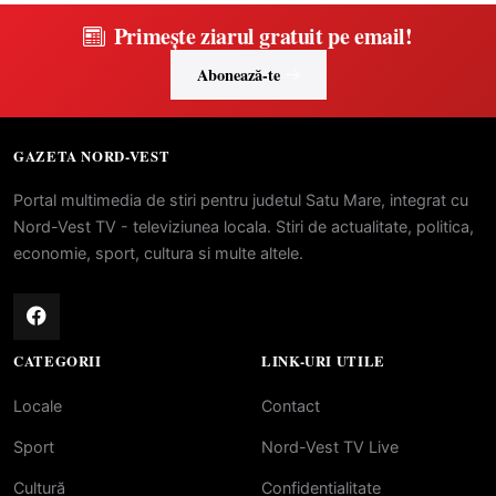
Primește ziarul gratuit pe email!
Abonează-te
GAZETA NORD-VEST
Portal multimedia de stiri pentru judetul Satu Mare, integrat cu
Nord-Vest TV - televiziunea locala. Stiri de actualitate, politica,
economie, sport, cultura si multe altele.
CATEGORII
LINK-URI UTILE
Locale
Contact
Sport
Nord-Vest TV Live
Cultură
Confidentialitate