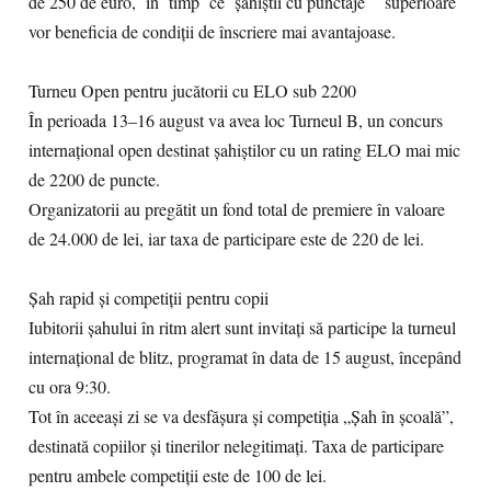
de 250 de euro, în timp ce șahiștii cu punctaje superioare
vor beneficia de condiții de înscriere mai avantajoase.
Turneu Open pentru jucătorii cu ELO sub 2200
În perioada 13–16 august va avea loc Turneul B, un concurs
internațional open destinat șahiștilor cu un rating ELO mai mic
de 2200 de puncte.
Organizatorii au pregătit un fond total de premiere în valoare
de 24.000 de lei, iar taxa de participare este de 220 de lei.
Șah rapid și competiții pentru copii
Iubitorii șahului în ritm alert sunt invitați să participe la turneul
internațional de blitz, programat în data de 15 august, începând
cu ora 9:30.
Tot în aceeași zi se va desfășura și competiția „Șah în școală”,
destinată copiilor și tinerilor nelegitimați. Taxa de participare
pentru ambele competiții este de 100 de lei.