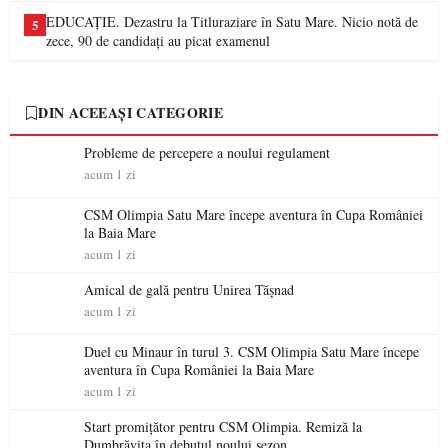
EDUCAȚIE. Dezastru la Titluraziare în Satu Mare. Nicio notă de
5
zece, 90 de candidați au picat examenul
DIN ACEEAȘI CATEGORIE
Probleme de percepere a noului regulament
acum 1 zi
CSM Olimpia Satu Mare începe aventura în Cupa României
la Baia Mare
acum 1 zi
Amical de gală pentru Unirea Tășnad
acum 1 zi
Duel cu Minaur în turul 3. CSM Olimpia Satu Mare începe
aventura în Cupa României la Baia Mare
acum 1 zi
Start promițător pentru CSM Olimpia. Remiză la
Dumbrăvița în debutul noului sezon