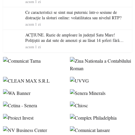
acum 1 zi
Ce caracteristici se simt mai puternic într-o sesiune de
distracție la sloturi online: volatilitatea sau nivelul RTP?
acum 1 zi
ACȚIUNE. Razie de amploare în județul Satu Mare!
Polițiștii au dat sute de amenzi și au lăsat 14 șoferi fără
permis într-o singură zi
acum 1 zi