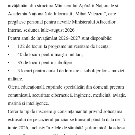
învățământ din structura Ministerului Apărării Naționale și
Academia Națională de Informații „Mihai Viteazul”, care
pregătesc personal pentru nevoile Ministerului Afacerilor
Interne, sesiunea iulie–august 2026.
Pentru anul de învățământ 2026–2027 sunt disponibile:
•
122 de locuri la programe universitare de licență,
•
40 de locuri pentru maiștri militari,
•
35 de locuri pentru subofițeri,
•
3 locuri pentru cursul de formare a subofițerilor – muzici
militare.
Oferta educațională cuprinde specializări din domenii precum
comunicații, securitate cibernetică, inginerie, medicină, aviație,
marină și intelligence.
Cererile-tip de înscriere și consimțământul privind solicitarea
extrasului de pe cazierul judiciar se transmit până la data de 17
iunie 2026, inclusiv în zilele de sâmbătă și duminică, la adresa