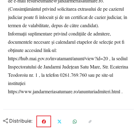
de e-mail resurseumane@jandarmeriasatumare.ro.
(Consimțământul privind solicitarea extrasului de pe cazierul
judiciar poate fi înlocuit și de un certificat de cazier judiciar, în
termen de valabilitate, depus de către candidat).
Informații suplimentare privind condițiile de admitere,
documentele necesare și calendarul etapelor de selecție pot fi
obținute accesând link-ul:
https://hub.mai.gov.ro/invatamant/anunt/view?id=20 , la sediul
Inspectoratului de Jandarmi Județean Satu Mare, Str. Ecaterina
Teodoroiu nr. 1 , la telefon 0261.769.760 sau pe site-ul
instituției
https://www.jandarmeriasatumare.ro/anunturiadmiteri.html .
Distribuie: