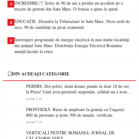
INCREDIBIL!!! Șofer de 90 de ani a produs un accident pe o
3
trecere de pietoni din Satu Mare. O femeie a ajuns la spital
EDUCAȚIE. Dezastru la Titluraziare în Satu Mare. Nicio notă de
4
zece, 90 de candidați au picat examenul
Întreruperi programate de energie electrică în mai multe localități
5
din județul Satu Mare. Distribuție Energie Electrică România
anunță lucrări la rețea
DIN ACEEAȘI CATEGORIE
PERMIS. Doi șoferi, două dosare penale în doar 24 de ore
la Petea! Unul avea permisul suspendat, celălalt nu a avut
niciodată permis
acum 1 zi
FRONTIERĂ. Razie de amploare la granița cu Ungaria!
800 de persoane și peste 300 de mașini, verificate
acum 1 zi
VERTICALI PENTRU ROMÂNIA: JURNAL DE
CĂLĂTORIE FIJET