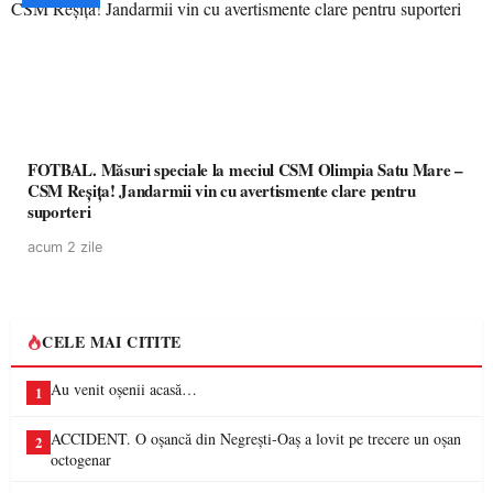
FOTBAL. Măsuri speciale la meciul CSM Olimpia Satu Mare –
CSM Reșița! Jandarmii vin cu avertismente clare pentru
suporteri
acum 2 zile
CELE MAI CITITE
Au venit oșenii acasă…
1
ACCIDENT. O oșancă din Negrești-Oaș a lovit pe trecere un oșan
2
octogenar