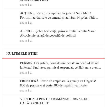
acum 1 zi
ACȚIUNE. Razie de amploare în județul Satu Mare!
Polițiștii au dat sute de amenzi și au lăsat 14 șoferi fără
permis într-o singură zi
acum 1 zi
ALCOOL. Șofer beat criță, prins în trafic la Satu Mare!
Alcoolemie uriașă descoperită de polițiști
acum 1 zi
ULTIMELE ȘTIRI
PERMIS. Doi șoferi, două dosare penale în doar 24 de ore
la Petea! Unul avea permisul suspendat, celălalt nu a avut
niciodată permis
acum 1 zi
FRONTIERĂ. Razie de amploare la granița cu Ungaria!
800 de persoane și peste 300 de mașini, verificate
acum 1 zi
VERTICALI PENTRU ROMÂNIA: JURNAL DE
CĂLĂTORIE FIJET