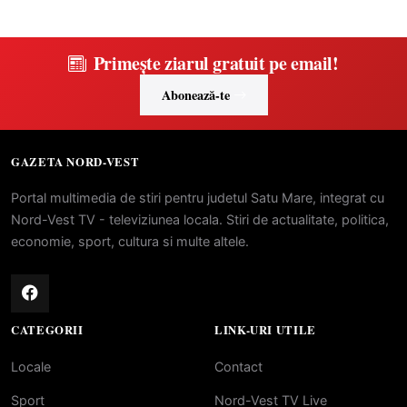
Primește ziarul gratuit pe email!
Abonează-te
GAZETA NORD-VEST
Portal multimedia de stiri pentru judetul Satu Mare, integrat cu
Nord-Vest TV - televiziunea locala. Stiri de actualitate, politica,
economie, sport, cultura si multe altele.
CATEGORII
LINK-URI UTILE
Locale
Contact
Sport
Nord-Vest TV Live