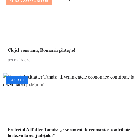
BURSA ZVONURILOR
Clujul consumă, România plătește!
acum 16 ore
LOCALE
Prefectul Altfatter Tamás: „Evenimentele economice contribuie
la dezvoltarea județului”