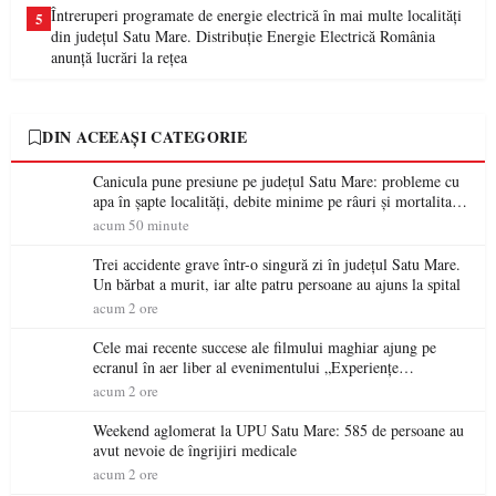
Întreruperi programate de energie electrică în mai multe localități
5
din județul Satu Mare. Distribuție Energie Electrică România
anunță lucrări la rețea
DIN ACEEAȘI CATEGORIE
Canicula pune presiune pe județul Satu Mare: probleme cu
apa în șapte localități, debite minime pe râuri și mortalitate
piscicolă la Lacul Călinești
acum 50 minute
Trei accidente grave într-o singură zi în județul Satu Mare.
Un bărbat a murit, iar alte patru persoane au ajuns la spital
acum 2 ore
Cele mai recente succese ale filmului maghiar ajung pe
ecranul în aer liber al evenimentului „Experiențe
cinematografice Partium”
acum 2 ore
Weekend aglomerat la UPU Satu Mare: 585 de persoane au
avut nevoie de îngrijiri medicale
acum 2 ore