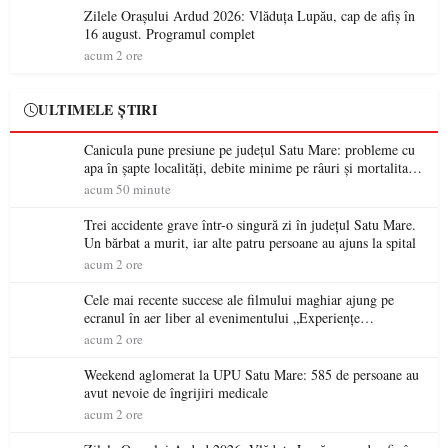
Zilele Orașului Ardud 2026: Vlăduța Lupău, cap de afiș în
16 august. Programul complet
acum 2 ore
ULTIMELE ȘTIRI
Canicula pune presiune pe județul Satu Mare: probleme cu
apa în șapte localități, debite minime pe râuri și mortalitate
piscicolă la Lacul Călinești
acum 50 minute
Trei accidente grave într-o singură zi în județul Satu Mare.
Un bărbat a murit, iar alte patru persoane au ajuns la spital
acum 2 ore
Cele mai recente succese ale filmului maghiar ajung pe
ecranul în aer liber al evenimentului „Experiențe
cinematografice Partium”
acum 2 ore
Weekend aglomerat la UPU Satu Mare: 585 de persoane au
avut nevoie de îngrijiri medicale
acum 2 ore