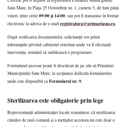
Cererile pot fi depuse la registratura Primăriei Municipiului
Satu Mare, în Piața 25 Octombrie nr. 1, camera 5, de luni până
09:00 și 14:00
vineri, între orele
, sau pot fi transmise în format
registratura@primariasm.ro
electronic la adresa de e-mail
.
După verificarea documentelor, solicitanții vor primi
informațiile privind cabinetul veterinar unde va fi efectuată
intervenția, urmând să stabilească o programare.
Formularul necesar poate fi descărcat de pe site-ul Primăriei
Municipiului Satu Mare, la secțiunea dedicată formularelor,
Formularul nr. 9
unde este disponibil ca
.
Sterilizarea este obligatorie prin lege
Reprezentanții administrației locale reamintesc că sterilizarea
câinilor de rasă comună și a metișilor acestora nu este doar o