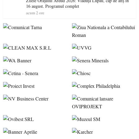
Zilele Orașului Ardud 2026: Vlăduța Lupău, cap de afiș în
16 august. Programul complet
acum 2 ore