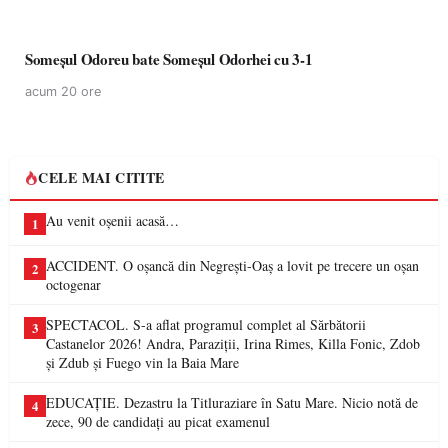
Someșul Odoreu bate Someșul Odorhei cu 3-1
acum 20 ore
CELE MAI CITITE
Au venit oșenii acasă…
1
ACCIDENT. O oșancă din Negrești-Oaș a lovit pe trecere un oșan
2
octogenar
SPECTACOL. S-a aflat programul complet al Sărbătorii
3
Castanelor 2026! Andra, Paraziții, Irina Rimes, Killa Fonic, Zdob
și Zdub și Fuego vin la Baia Mare
EDUCAȚIE. Dezastru la Titluraziare în Satu Mare. Nicio notă de
4
zece, 90 de candidați au picat examenul